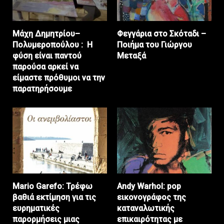
Μάχη Δημητρίου–
Φεγγάρια στο Σκόταδι –
Πολυμεροπούλου : Η
Ποιήμα του Γιώργου
φύση είναι παντού
Μεταξά
παρούσα αρκεί να
είμαστε πρόθυμοι να την
παρατηρήσουμε
Mario Garefo: Τρέφω
Andy Warhol: pop
βαθιά εκτίμηση για τις
εικονογράφος της
ευρηματικές
καταναλωτικής
παρορμήσεις μιας
επικαιρότητας με