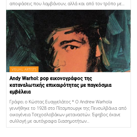
αποφάσεις που λαμβάνουν, αλλά και από τον τρόπο με...
VISUAL ARTISTS
Andy Warhol: pop εικονογράφος της
καταναλωτικής επικαιρότητας με παγκόσμια
εμβέλεια
Γράφει ο Κώστας Ευαγγελάτος * Ο Andrew Warhola
γεννήθηκε το 1928 στο Πίτσμπουργκ της Πενσυλβάνια από
οικογένεια Τσεχοσλοβάκων μεταναστών. Έφηβος έκανε
συλλογή με αυτόγραφα διασημοτήτων...