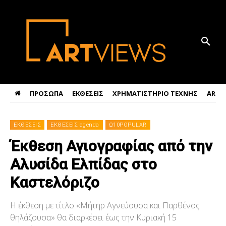
ΠΡΟΣΩΠΑ
ΕΚΘΕΣΕΙΣ
ΧΡΗΜΑΤΙΣΤΗΡΙΟ ΤΕΧΝΗΣ
ART 
ΕΚΘΕΣΕΙΣ
ΕΚΘΕΣΕΙΣ agenda
Ω10POPULAR
Έκθεση Αγιογραφίας από την
Αλυσίδα Ελπίδας στο
Καστελόριζο
Η έκθεση με τίτλο «Μήτηρ Αγνεύουσα και Παρθένος
θηλάζουσα» θα διαρκέσει έως την Κυριακή 15