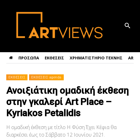
ΠΡΟΣΩΠΑ
ΕΚΘΕΣΕΙΣ
ΧΡΗΜΑΤΙΣΤΗΡΙΟ ΤΕΧΝΗΣ
ART 
ΕΚΘΕΣΕΙΣ
ΕΚΘΕΣΕΙΣ agenda
Ανοιξιάτικη ομαδική έκθεση
στην γκαλερί Art Place –
Kyriakos Petalidis
Η ομαδική έκθεση με τίτλο Η Φύση Έχει Κέφια θα
διαρκέσει έως το Σάββατο 12 Ιουνίου 2021.