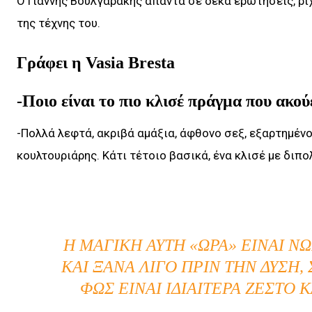
Ο Γιάννης Βουλγαράκης απαντά σε δέκα ερωτήσεις, ρί
της τέχνης του.
Γράφει η Vasia Bresta
-Ποιο είναι το πιο κλισέ πράγμα που ακο
-Πολλά λεφτά, ακριβά αμάξια, άφθονο σεξ, εξαρτημέν
κουλτουριάρης. Κάτι τέτοιο βασικά, ένα κλισέ με διπο
Η ΜΑΓΙΚΉ ΑΥΤΉ «ΏΡΑ» ΕΊΝΑΙ Ν
ΚΑΙ ΞΑΝΆ ΛΊΓΟ ΠΡΙΝ ΤΗΝ ΔΎΣΗ, 
ΦΩΣ ΕΊΝΑΙ ΙΔΙΑΊΤΕΡΑ ΖΕΣΤΌ 