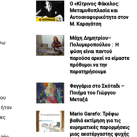
Ο «Κίτρινος Φάκελος:
Μεταμυθοπλασία και
Αυτοαναφορικότητα στον
Μ. Καραγάτση
;
Μάχη Δημητρίου–
ίσω
Πολυμεροπούλου : Η
φύση είναι παντού
παρούσα αρκεί να είμαστε
πρόθυμοι να την
παρατηρήσουμε
Φεγγάρια στο Σκόταδι –
Ποιήμα του Γιώργου
σου
Μεταξά
 ήταν
Mario Garefo: Τρέφω
νες
βαθιά εκτίμηση για τις
ευρηματικές παρορμήσεις
μιας ακατέργαστης ψυχής
στής