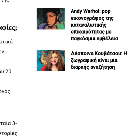
Andy Warhol: pop
εικονογράφος της
καταναλωτικής
αφίες;
επικαιρότητας με
παγκόσμια εμβέλεια
στικά
ην
Δέσποινα Κουβάτσου: Η
ζωγραφική είναι μια
διαρκής αναζήτηση
ου 20
ργός.
ταία 3-
στορίες