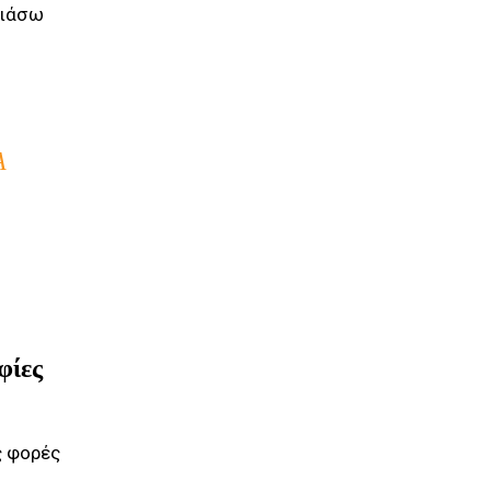
σιάσω
Α
φίες
ς φορές