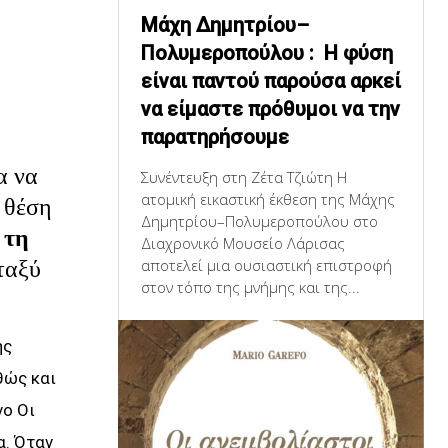
Μάχη Δημητρίου–
Πολυμεροπούλου : Η φύση
είναι παντού παρούσα αρκεί
να είμαστε πρόθυμοι να την
παρατηρήσουμε
α να
Συνέντευξη στη Ζέτα Τζιώτη Η
ατομική εικαστική έκθεση της Μάχης
ν θέση
Δημητρίου–Πολυμεροπούλου στο
 τη
Διαχρονικό Μουσείο Λάρισας
αποτελεί μια ουσιαστική επιστροφή
ταξύ
στον τόπο της μνήμης και της...
ης
θώς και
νο Οι
α. Όταν