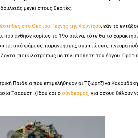
 δουλειάς μένει στους θεατές.
έστηδες στο Θέατρο Τέχνης της Φρυνίχου
, εάν το εντάξ
υ, που άνθησε κυρίως το 19ο αιώνα, τότε θα το χαρακτηρ
ύπτει από φάρσες, παρανοήσεις, συµπτώσεις, πνευµατώδ
ίζονται ποικιλοτρόπως µε την υπόθεση του έργου. Πρότυ
τρική Παιδεία που επιμελήθηκαν οι Τζωρτζίνα Κακουδάκη
σία Τσαούση. (Ιδού και ο
σύνδεσμος
, για όσους θέλουν ν