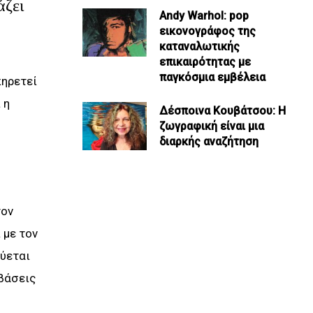
άζει
Andy Warhol: pop
εικονογράφος της
καταναλωτικής
επικαιρότητας με
παγκόσμια εμβέλεια
πηρετεί
 η
Δέσποινα Κουβάτσου: Η
ζωγραφική είναι μια
διαρκής αναζήτηση
τον
 με τον
ούεται
αβάσεις