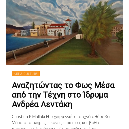
ART & CULTURE
Αναζητώντας το Φως Μέσα
από την Τέχνη στο Ίδρυμα
Ανδρέα Λεντάκη
Christina P.Mallaki Η τέχνη γεννιέται συχνά αθόρυβα.
Μέσα από μνήμες, εικόνες, εμπειρίες και βαθιά
προσωπικές διαδρομές, διαμορφώνεται ένας