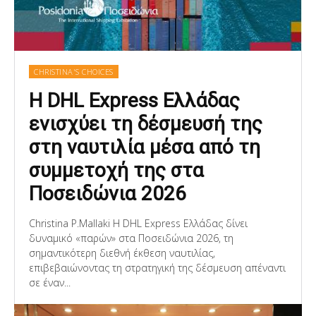
CHRISTINA'S CHOICES
Η DHL Express Ελλάδας
ενισχύει τη δέσμευσή της
στη ναυτιλία μέσα από τη
συμμετοχή της στα
Ποσειδώνια 2026
Christina P.Mallaki Η DHL Express Ελλάδας δίνει
δυναμικό «παρών» στα Ποσειδώνια 2026, τη
σημαντικότερη διεθνή έκθεση ναυτιλίας,
επιβεβαιώνοντας τη στρατηγική της δέσμευση απέναντι
σε έναν...