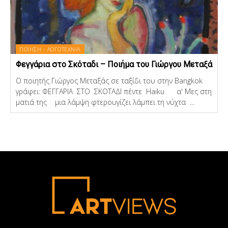
ΠΟΙΗΣΗ - ΛΟΓΟΤΕΧΝΙΑ
Φεγγάρια στο Σκόταδι – Ποιήμα του Γιώργου Μεταξά
Ο ποιητής Γιώργος Μεταξάς σε ταξίδι του στην Bangkok
γράφει: ΦΕΓΓΑΡΙΑ ΣΤΟ ΣΚΟΤΑΔΙ πέντε Haiku α' Μες στη
ματιά της μια λάμψη φτερουγίζει λάμπει τη νύχτα ...