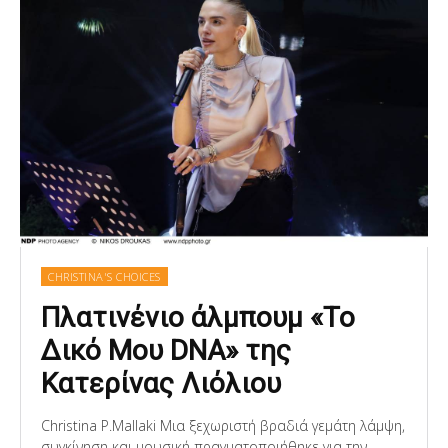
CHRISTINA'S CHOICES
Πλατινένιο άλμπουμ «Το
Δικό Μου DNA» της
Κατερίνας Λιόλιου
Christina P.Mallaki Μια ξεχωριστή βραδιά γεμάτη λάμψη,
συγκίνηση και μουσική πραγματοποιήθηκε για την