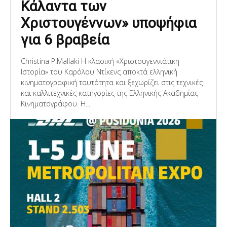
Κάλαντα των
Χριστουγέννων» υποψήφια
για 6 βραβεία
Christina P.Mallaki Η κλασική «Χριστουγεννιάτικη
Ιστορία» του Καρόλου Ντίκενς αποκτά ελληνική
κινηματογραφική ταυτότητα και ξεχωρίζει στις τεχνικές
και καλλιτεχνικές κατηγορίες της Ελληνικής Ακαδημίας
Κινηματογράφου. Η...