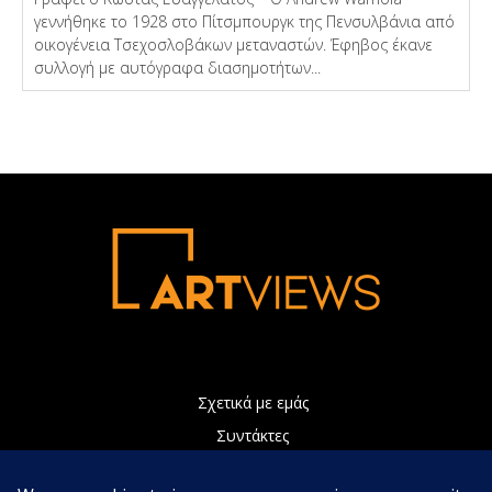
γεννήθηκε το 1928 στο Πίτσμπουργκ της Πενσυλβάνια από
οικογένεια Τσεχοσλοβάκων μεταναστών. Έφηβος έκανε
συλλογή με αυτόγραφα διασημοτήτων...
Σχετικά με εμάς
Συντάκτες
Διαφήμιση