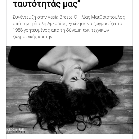
ταυτότητάς μας”
Συνέντευξη στην Vasia Bresta O Ηλίας Ματθαιόπουλος
από την Τρίπολη Αρκαδίας, ξεκίνησε να ζωγραφίζει το
1988 γοητευμένος από τη δύναμη των τεχνικών
ζωγραφικής και την...