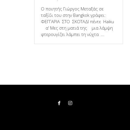
Ο ποιητής Γιώργος Μεταξάς σε
ταξίδι του στην Bangkok γράφει:
ΦΕΓΓΑΡΙΑ ΣΤΟ ΣΚΟΤΑΔΙ πέντε Haiku
α' Μες στη ματιά της μια λάμψη
φτερουγίζει λάμπει τη νύχτα ...