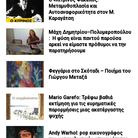
Μεταμυθοπλασία και
Αυτοαναφορικότητα στον Μ.
Καραγάτση
Μάχη Δημητρίου–Πολυμεροπούλου
: Η φύση είναι παντού παρούσα
αρκεί να είμαστε πρόθυμοι να την
παρατηρήσουμε
Φεγγάρια στο Σκόταδι – Ποιήμα του
Γιώργου Μεταξά
Mario Garefo: Τρέφω βαθιά
εκτίμηση για τις ευρηματικές
παρορμήσεις μιας ακατέργαστης
ψυχής
Andy Warhol: pop εικονογράφος