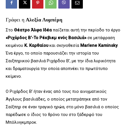
Γράφει η
Αλεξία Λυμπέρη
Στο
Θέατρο Άλφα Ιδέα
παίζεται αυτή την περίοδο το έργο
«Ριχάρδος Β’-Το Ρέκβιεμ ενός Βασιλιά»
σε μετάφραση
κειμένου
Κ. Καρθαίου
και σκηνοθεσία
Marlene
Kaminsky
.
Ένα έργο, το οποίο παρουσιάζει την ιστορία του
Σαιξπηρικού βασιλιά Ριχάρδου Β’, με την ίδια λυρικότητα
και δραματουργία την οποία αποπνέει το πρωτότυπο
κείμενο.
Ο Ριχάρδος Β’ ήταν ένας από τους πιο αινιγματικούς
Άγγλους βασιλιάδες, ο οποίος μετατράπηκε από τον
Σαίξπηρ σε έναν τραγικό ηρώα, στο μόνο βασιλιά ο οποίος
παρέδωσε ο ίδιος το θρόνο του στο ξάδερφό του
Μπόλινγκμπροκ.