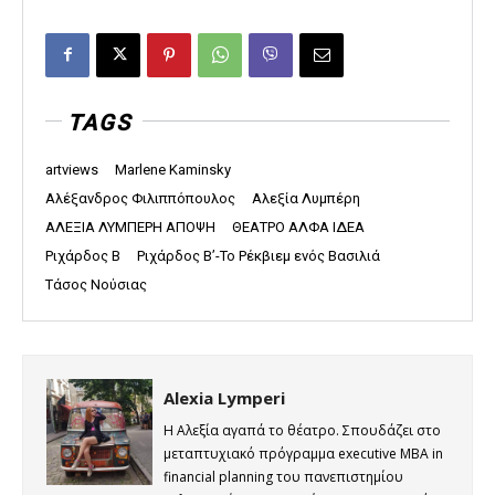
TAGS
artviews
Marlene Kaminsky
Αλέξανδρος Φιλιππόπουλος
Αλεξία Λυμπέρη
ΑΛΕΞΙΑ ΛΥΜΠΕΡΗ ΑΠΟΨΗ
ΘΕΑΤΡΟ ΑΛΦΑ ΙΔΕΑ
Ριχάρδος Β
Ριχάρδος Β’-Το Ρέκβιεμ ενός Βασιλιά
Τάσος Νούσιας
Alexia Lymperi
Η Αλεξία αγαπά το θέατρο. Σπουδάζει στο
μεταπτυχιακό πρόγραμμα executive MBA in
financial planning του πανεπιστημίου