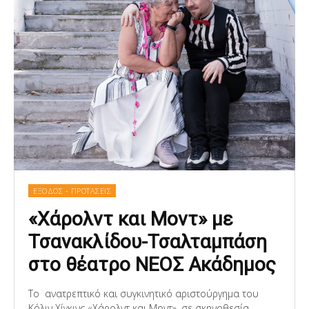
ΕΞΟΔΟΣ - ΠΡΟΤΑΣΕΙΣ
«Χάρολντ και Μοντ» με
Τσανακλίδου-Τσαλταμπάση
στο θέατρο ΝΕΟΣ Ακάδημος
Το ανατρεπτικό και συγκινητικό αριστούργημα του
Κόλιν Χίγκινς «Χάρολντ και Μοντ», σε σκηνοθεσία