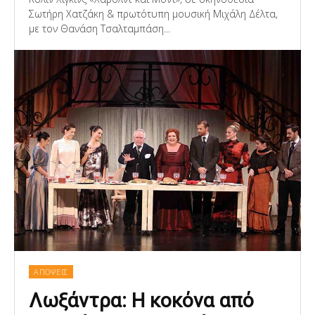
Σωτήρη Χατζάκη & πρωτότυπη μουσική Μιχάλη Δέλτα,
με τον Θανάση Τσαλταμπάση...
ΑΠΟΨΕΙΣ
Λωξάντρα: Η κοκόνα από