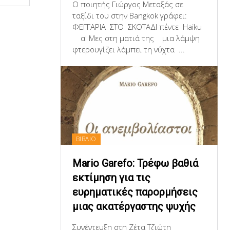
Ο ποιητής Γιώργος Μεταξάς σε
ταξίδι του στην Bangkok γράφει:
ΦΕΓΓΑΡΙΑ ΣΤΟ ΣΚΟΤΑΔΙ πέντε Haiku
α' Μες στη ματιά της μια λάμψη
φτερουγίζει λάμπει τη νύχτα ...
ΒΙΒΛΙΟ
Mario Garefo: Τρέφω βαθιά
εκτίμηση για τις
ευρηματικές παρορμήσεις
μιας ακατέργαστης ψυχής
Συνέντευξη στη Ζέτα Τζιώτη