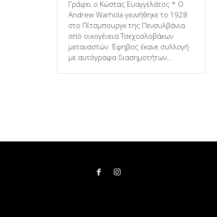
Γράφει ο Κώστας Ευαγγελάτος * Ο
Andrew Warhola γεννήθηκε το 1928
στο Πίτσμπουργκ της Πενσυλβάνια
από οικογένεια Τσεχοσλοβάκων
μεταναστών. Έφηβος έκανε συλλογή
με αυτόγραφα διασημοτήτων...