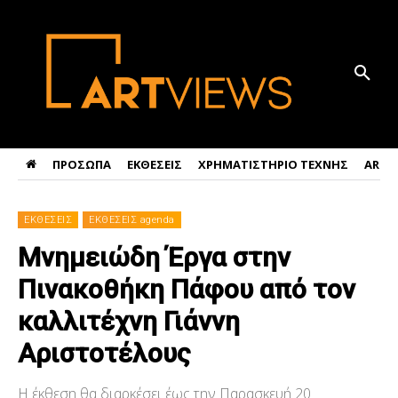
ΠΡΟΣΩΠΑ
ΕΚΘΕΣΕΙΣ
ΧΡΗΜΑΤΙΣΤΗΡΙΟ ΤΕΧΝΗΣ
ART 
ΕΚΘΕΣΕΙΣ
ΕΚΘΕΣΕΙΣ agenda
Μνημειώδη Έργα στην
Πινακοθήκη Πάφου από τον
καλλιτέχνη Γιάννη
Αριστοτέλους
Η έκθεση θα διαρκέσει έως την Παρασκευή 20