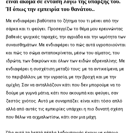
είναι ακόμα σε ένταση λόγω της ύπαρξής του.
Ή όπως την εμπειρία του θανάτου..
Με ενδιαφέρει βαθύτατα το ζήτημα του τι μένει από την
σάρκα και τι φεύγει. Προσεγγίζω το θέμα μου ερευνώντας
βαθειές ψυχικές ταραχές, την αγριάδα και την ωμότητα των
συναισθημάτων. Με ενδιαφέρει το πώς αυτά υγροποιούνται
και πώς το σώμα ανταποκρίνεται, μέσω του αίματος, του
ιδρώτα, των δακρύων και όλων των ειδών αδρεναλίνης. Με
ενδιαφέρει η συσχέτιση μεταξύ τους: με τα αντικείμενα, με
το περιβάλλον, με την υγρασία, με την βροχή και με την
ομίχλη. Σαν να ανταλλάζουν κάτι που δεν μπορούμε να το
δούμε με γυμνά μάτια, κάτι που ακουμπά και φεύγει, σαν
ζεστός χνότος. Αυτό με συναρπάζει: είναι κάτι τόσο απλό
αλλά από αυτές τις εμπειρίες υπάρχει η πιο δυνατή σχέση
που θέλω να αιχμαλωτίσω, κάτι σαν μια μάχη.
Όλα αυτά τα λεπτά πέπλα λαδομπογιάς έχουν με κάποιο