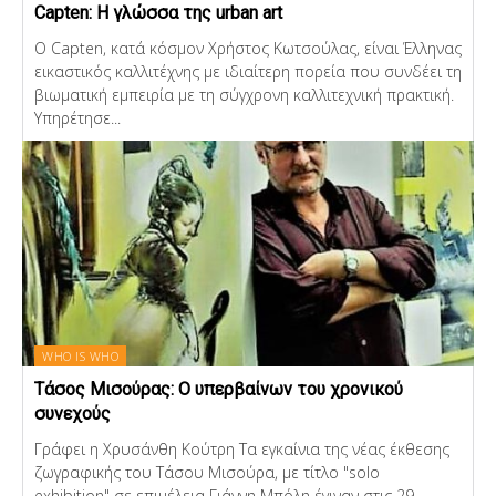
Capten: Η γλώσσα της urban art
Ο Capten, κατά κόσμον Χρήστος Κωτσούλας, είναι Έλληνας
εικαστικός καλλιτέχνης με ιδιαίτερη πορεία που συνδέει τη
βιωματική εμπειρία με τη σύγχρονη καλλιτεχνική πρακτική.
Υπηρέτησε...
WHO IS WHO
Τάσος Μισούρας: O υπερβαίνων του χρονικού
συνεχούς
Γράφει η Χρυσάνθη Κούτρη Τα εγκαίνια της νέας έκθεσης
ζωγραφικής του Τάσου Μισούρα, με τίτλο "solo
exhibition" σε επιμέλεια Γιάννη Μπόλη έγιναν στις 29