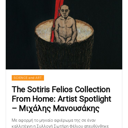
SCIENCE and ART
Τhe Sotiris Felios Collection
From Home: Artist Spotlight
– Μιχάλης Μανουσάκης
Με αφορμή το μηνιαίο αφιέρωμα της σε έναν
καλλιτέχνη η Συλλογή Σωτήρη Φέλιου απευθύνθηκε