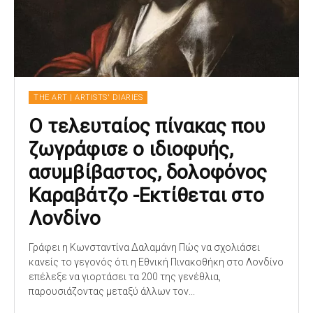
THE ART | ARTISTS' DIARIES
O τελευταίος πίνακας που
ζωγράφισε ο ιδιοφυής,
ασυμβίβαστος, δολοφόνος
Καραβάτζο -Eκτίθεται στο
Λονδίνο
Γράφει η Κωνσταντίνα Δαλαμάνη Πώς να σχολιάσει
κανείς το γεγονός ότι η Εθνική Πινακοθήκη στο Λονδίνο
επέλεξε να γιορτάσει τα 200 της γενέθλια,
παρουσιάζοντας μεταξύ άλλων τον...