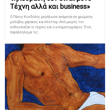
Τέχνη αλλά και business»
Ο Πάνος Κονδύλης μεγάλωσε ανάμεσα σε χρώματα,
μολύβια, χάρακες και πλόττερ. Από μικρός τον
ενθουσίαζαν οι τέχνες και ο κινηματογράφος. Έτσι,
παράλληλα με τις...