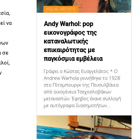
VISUAL ARTISTS
σία,
εί να
Andy Warhol: pop
εικονογράφος της
καταναλωτικής
νων
επικαιρότητας με
α σε
παγκόσμια εμβέλεια
λοί,
Γράφει ο Κώστας Ευαγγελάτος * Ο
ν
Andrew Warhola γεννήθηκε το 1928
στο Πίτσμπουργκ της Πενσυλβάνια
από οικογένεια Τσεχοσλοβάκων
μεταναστών. Έφηβος έκανε συλλογή
με αυτόγραφα διασημοτήτων...