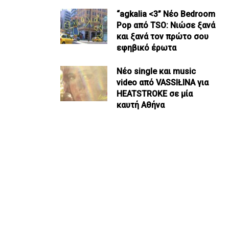
“agkalia <3” Νέο Bedroom
Pop από TSO: Νιώσε ξανά
και ξανά τον πρώτο σου
εφηβικό έρωτα
Νέο single και music
video από VASSIŁINA για
HEATSTROKE σε μία
καυτή Αθήνα