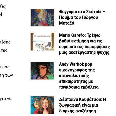
ούς
Φεγγάρια στο Σκόταδι –
ί
Ποιήμα του Γιώργου
Μεταξά
Mario Garefo: Τρέφω
βαθιά εκτίμηση για τις
πίσης
ευρηματικές παρορμήσεις
ατες
μιας ακατέργαστης ψυχής
Andy Warhol: pop
ύ μας
εικονογράφος της
ση των
καταναλωτικής
επικαιρότητας με
παγκόσμια εμβέλεια
για να
Δέσποινα Κουβάτσου: Η
ζωγραφική είναι μια
διαρκής αναζήτηση