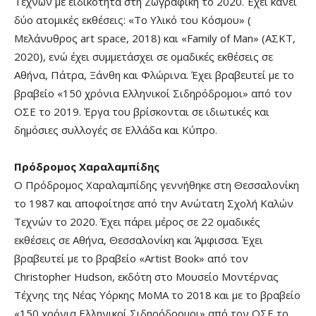
Τεχνών με ειδικότητα στη Ζωγραφική το 2020. Έχει κάνει
δύο ατομικές εκθέσεις: «Το Υλικό του Κόσμου» (
Μελάνυθρος art space, 2018) και «Family of Man» (ΑΣΚΤ,
2020), ενώ έχει συμμετάσχει σε ομαδικές εκθέσεις σε
Αθήνα, Πάτρα, Ξάνθη και Φλώρινα. Έχει βραβευτεί με το
βραβείο «150 χρόνια Ελληνικοί Σιδηρόδρομοι» από τον
ΟΣΕ το 2019. Έργα του βρίσκονται σε ιδιωτικές και
δημόσιες συλλογές σε Ελλάδα και Κύπρο.
Πρόδρομος Χαραλαμπίδης
Ο Πρόδρομος Χαραλαμπίδης γεννήθηκε στη Θεσσαλονίκη
το 1987 και αποφοίτησε από την Ανώτατη Σχολή Καλών
Τεχνών το 2020. Έχει πάρει μέρος σε 22 ομαδικές
εκθέσεις σε Αθήνα, Θεσσαλονίκη και Άμφισσα. Έχει
βραβευτεί με το βραβείο «Artist Book» από τον
Christopher Hudson, εκδότη στο Μουσείο Μοντέρνας
Τέχνης της Νέας Υόρκης ΜοΜΑ το 2018 και με το βραβείο
«150 χρόνια Ελληνικοί Σιδηρόδρομοι» από τον ΟΣΕ το