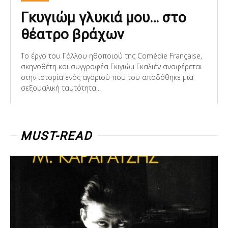
Γκυγιώμ γλυκιά μου… στο
θέατρο βράχων
Το έργο του Γάλλου ηθοποιού της Comédie Française,
σκηνοθέτη και συγγραφέα Γκιγιώμ Γκαλιέν αναφέρεται
στην ιστορία ενός αγοριού που του αποδόθηκε μια
σεξουαλική ταυτότητα...
MUST-READ