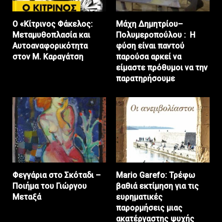
Ο «Κίτρινος Φάκελος:
Μάχη Δημητρίου–
Μεταμυθοπλασία και
Πολυμεροπούλου : Η
Αυτοαναφορικότητα
φύση είναι παντού
στον Μ. Καραγάτση
παρούσα αρκεί να
είμαστε πρόθυμοι να την
παρατηρήσουμε
Φεγγάρια στο Σκόταδι –
Mario Garefo: Τρέφω
Ποιήμα του Γιώργου
βαθιά εκτίμηση για τις
Μεταξά
ευρηματικές
παρορμήσεις μιας
ακατέργαστης ψυχής