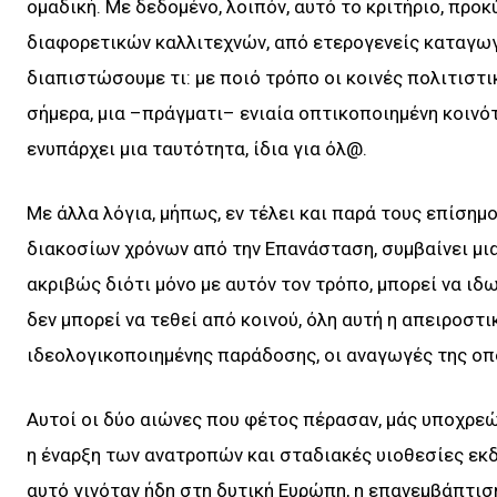
ομαδική. Με δεδομένο, λοιπόν, αυτό το κριτήριο, προ
διαφορετικών καλλιτεχνών, από ετερογενείς καταγωγ
διαπιστώσουμε τι: με ποιό τρόπο οι κοινές πολιτιστι
σήμερα, μια –πράγματι– ενιαία οπτικοποιημένη κοινό
ενυπάρχει μια ταυτότητα, ίδια για όλ@.
Με άλλα λόγια, μήπως, εν τέλει και παρά τους επίσημ
διακοσίων χρόνων από την Επανάσταση, συμβαίνει μια
ακριβώς διότι μόνο με αυτόν τον τρόπο, μπορεί να ι
δεν μπορεί να τεθεί από κοινού, όλη αυτή η απειροσ
ιδεολογικοποιημένης παράδοσης, οι αναγωγές της οπ
Αυτοί οι δύο αιώνες που φέτος πέρασαν, μάς υποχρεών
η έναρξη των ανατροπών και σταδιακές υιοθεσίες εκ
αυτό γινόταν ήδη στη δυτική Ευρώπη, η επανεμβάπτισ