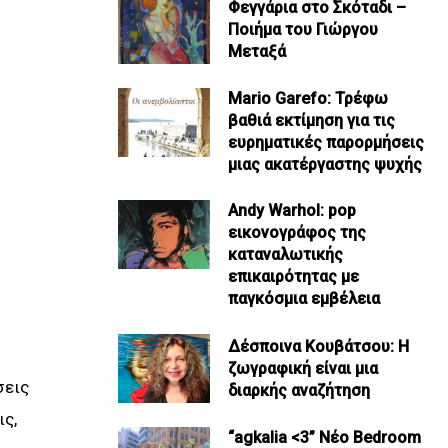
Φεγγάρια στο Σκόταδι –
Ποιήμα του Γιώργου
Μεταξά
Mario Garefo: Τρέφω
βαθιά εκτίμηση για τις
ευρηματικές παρορμήσεις
μιας ακατέργαστης ψυχής
Andy Warhol: pop
εικονογράφος της
καταναλωτικής
επικαιρότητας με
παγκόσμια εμβέλεια
Δέσποινα Κουβάτσου: Η
ζωγραφική είναι μια
σεις
διαρκής αναζήτηση
ις,
“agkalia <3” Νέο Bedroom