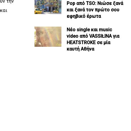
υν την
Pop από TSO: Νιώσε ξανά
και ξανά τον πρώτο σου
και
εφηβικό έρωτα
Νέο single και music
video από VASSIŁINA για
HEATSTROKE σε μία
καυτή Αθήνα