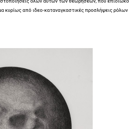
πιστοποιήσεις όλων αυτών των θεωρήσεων, που επιδιώκο
μα κυρίως από ιδεο-καταναγκαστικές προσλήψεις ρόλων 