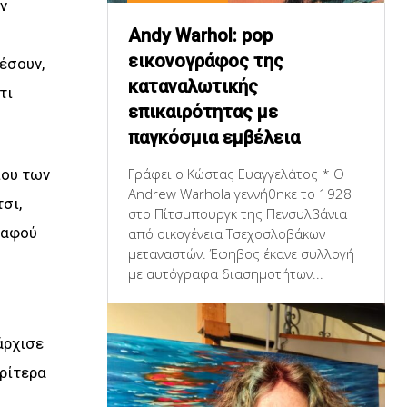
ν
Andy Warhol: pop
εικονογράφος της
έσουν,
καταναλωτικής
τι
επικαιρότητας με
παγκόσμια εμβέλεια
Γράφει ο Κώστας Ευαγγελάτος * Ο
ίου των
Andrew Warhola γεννήθηκε το 1928
σι,
στο Πίτσμπουργκ της Πενσυλβάνια
 αφού
από οικογένεια Τσεχοσλοβάκων
μεταναστών. Έφηβος έκανε συλλογή
με αυτόγραφα διασημοτήτων...
άρχισε
ρίτερα