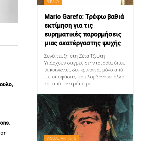
ΒΙΒΛΙΟ
Mario Garefo: Τρέφω βαθιά
εκτίμηση για τις
ευρηματικές παρορμήσεις
μιας ακατέργαστης ψυχής
Συνέντευξη στη Ζέτα Τζιώτη
Υπάρχουν στιγμές στην ιστορία όπου
οι κοινωνίες δεν κρίνονται μόνο από
τις αποφάσεις που λαμβάνουν, αλλά
και από τον τρόπο με...
ουλο,
ions
,
εση
VISUAL ARTISTS