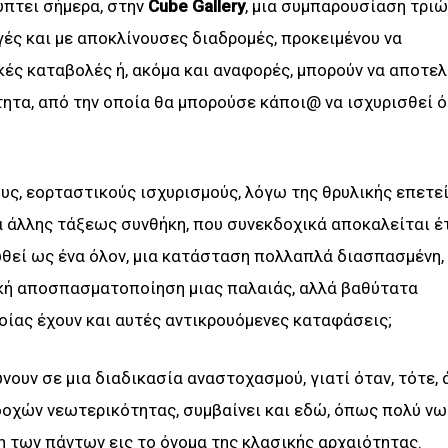
κύπτει σήμερα, στην
Cube
Gallery
, μια συμπαρουσίαση τριώ
ές και με αποκλίνουσες διαδρομές, προκειμένου να
κές καταβολές ή, ακόμα και αναφορές, μπορούν να αποτελ
τητα, από την οποία θα μπορούσε κάποι@ να ισχυρισθεί ό
ους, εορταστικούς ισχυρισμούς, λόγω της θρυλικής επετε
 άλλης τάξεως συνθήκη, που συνεκδοχικά αποκαλείται έτ
δωθεί ως ένα όλον, μια κατάσταση πολλαπλά διασπασμένη,
τική αποσπασματοποίηση μιας παλαιάς, αλλά βαθύτατα
οίας έχουν και αυτές αντικρουόμενες καταφάσεις;
ουν σε μια διαδικασία αναστοχασμού, γιατί όταν, τότε, 
δοχών νεωτερικότητας, συμβαίνει και εδώ, όπως πολύ νω
η των πάντων εις το όνομα της κλασικής αρχαιότητας.