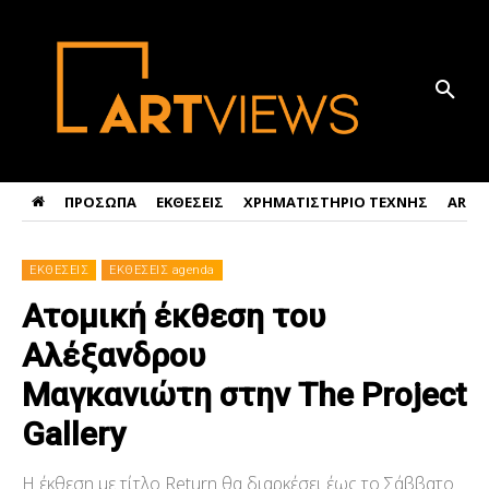
ΠΡΟΣΩΠΑ
ΕΚΘΕΣΕΙΣ
ΧΡΗΜΑΤΙΣΤΗΡΙΟ ΤΕΧΝΗΣ
ART 
ΕΚΘΕΣΕΙΣ
ΕΚΘΕΣΕΙΣ agenda
Ατομική έκθεση του
Αλέξανδρου
Μαγκανιώτη στην The Project
Gallery
Η έκθεση με τίτλο Return θα διαρκέσει έως το Σάββατο