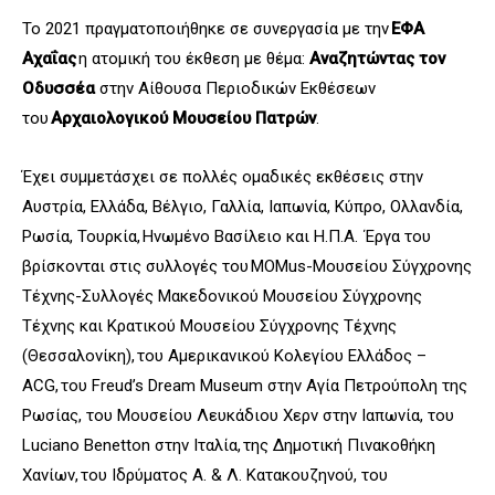
Το 2021
πραγματοποι
ή
θ
ηκε
σε συνεργασία με την
ΕΦΑ
Αχαΐας
η ατομική του έκθεση με θέμα:
Αναζητώντας τον
Οδυσσέα
στην Αίθουσα Περιοδικών Εκθέσεων
του
Αρχαιολογικού Μουσείου Πατρών
.
Έχει συμμετάσχει σε πολλές ομαδικές εκθέσεις στην
Αυστρία, Ελλάδα, Βέλγιο, Γαλλία, Ιαπωνία, Κύπρο, Ολλανδία,
Ρωσία, Τουρκία, Ηνωμένο Βασίλειο και Η.Π.Α.
Έργα του
βρίσκονται στις συλλογές του
MOMus
-Μουσείου Σύγχρονης
Τέχνης-Συλλογές Μακεδονικού Μουσείου Σύγχρονης
Τέχνης και Κρατικού Μουσείου Σύγχρονης Τέχνης
(Θεσσαλονίκη), του Αμερικανικού Κολεγίου Ελλάδος –
ACG, του Freud’
s
Dream Museum στην Αγία Πετρούπολη της
Ρωσίας, του Μουσείου Λευκάδιου Χερν στην Ιαπωνία, του
Luciano Benetton στην Ιταλία, της Δημοτική Πινακοθήκη
Χανίων, του Ιδρύματος Α. & Λ. Κατακουζηνού, του