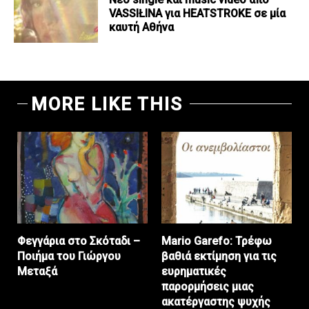
VASSIŁINA για HEATSTROKE σε μία
καυτή Αθήνα
MORE LIKE THIS
Φεγγάρια στο Σκόταδι –
Mario Garefo: Τρέφω
Ποιήμα του Γιώργου
βαθιά εκτίμηση για τις
Μεταξά
ευρηματικές
παρορμήσεις μιας
ακατέργαστης ψυχής