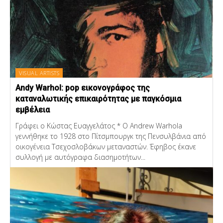
VISUAL ARTISTS
Andy Warhol: pop εικονογράφος της
καταναλωτικής επικαιρότητας με παγκόσμια
εμβέλεια
Γράφει ο Κώστας Ευαγγελάτος * Ο Andrew Warhola
γεννήθηκε το 1928 στο Πίτσμπουργκ της Πενσυλβάνια από
οικογένεια Τσεχοσλοβάκων μεταναστών. Έφηβος έκανε
συλλογή με αυτόγραφα διασημοτήτων...