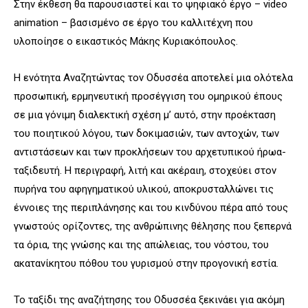
Στην έκθεση θα παρουσιαστεί και το ψηφιακό έργο –
video
animation
– βασισμένο σε έργο του καλλιτέχνη που
υλοποίησε ο εικαστικός Μάκης Κυριακόπουλος.
Η ενότητα Αναζητώντας τον Οδυσσέα αποτελεί μια ολότελα
προσωπική, ερμηνευτική προσέγγιση του ομηρικού έπους
σε μια
γόνιμη διαλεκτική σχέση μ’ αυτό, στην προέκταση
του ποιητικού λόγου, των δοκιμασιών, των αντοχών, των
αντιστάσεων και
των προκλήσεων του αρχετυπικού ήρωα-
ταξιδευτή. Η περιγραφή, λιτή και ακέραιη, στοχεύει στον
πυρήνα του αφηγηματικού υλικού, αποκρυσταλλώνει τις
έννοιες της περιπλάνησης και του κινδύνου πέρα από τους
γνωστούς ορίζοντες, της ανθρώπινης θέλησης που ξεπερνά
τα όρια, της γνώσης και της απώλειας, του νόστου, του
ακατανίκητου πόθου του γυρισμού στην προγονική εστία.
Το ταξίδι της αναζήτησης του Οδυσσέα ξεκινάει για ακόμη