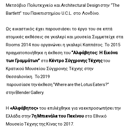
Μετσόβιο Πολυτεχνείο και Architectural Design στην “The
Bartlett” του Πανεπιστημίου U.C.L. στο Λονδίνο.
Ως εικαστικός έχει παρουσιάσει το έργο του σε επτά
ατομικές εκθέσεις σε γκαλερί και μουσεία.
Συμμετείχε στα
Rooms 2014 που οργανώνει η γκαλερί Καππάτος. Τ
ο 2015
πραγματοποιήθηκε η έκθεση του
“Αλφάβητος: Η Εικόνα
των Γραμμάτων”
στο
Κέντρο Σύγχρονης Τέχνης
του
Κρατικού Μουσείου Σύγχρονης Τέχνης στην
Θεσσαλονίκη.
Το 2019
παρουσίασε την έκθεση “Where are the Lotus Eaters?”
στην Blender Gallery.
Η
«Αλφάβητος»
του επιλέχθηκε για να εκπροσωπήσει την
Ελλάδα στην
7η Μπιενάλε του Πεκίνου
στο Εθνικό
Μουσείο Τέχνης της Κίνας το 2017.