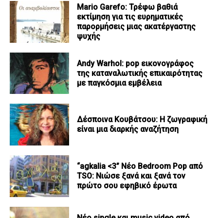
Mario Garefo: Τρέφω βαθιά
εκτίμηση για τις ευρηματικές
παρορμήσεις μιας ακατέργαστης
ψυχής
Andy Warhol: pop εικονογράφος
της καταναλωτικής επικαιρότητας
με παγκόσμια εμβέλεια
Δέσποινα Κουβάτσου: Η ζωγραφική
είναι μια διαρκής αναζήτηση
“agkalia <3” Νέο Bedroom Pop από
TSO: Νιώσε ξανά και ξανά τον
πρώτο σου εφηβικό έρωτα
Νέο single και music video από