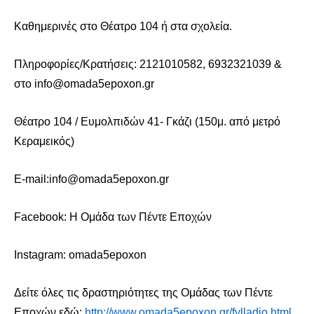
Καθημερινές στο Θέατρο 104 ή στα σχολεία.
Πληροφορίες/Κρατήσεις: 2121010582, 6932321039 &
στο
info
@
omada
5
epoxon
.
gr
Θέατρο 104 / Ευμολπιδών 41- Γκάζι (150μ. από μετρό
Κεραμεικός)
E-mail:info@omada5epoxon.gr
Facebook
: Η Ομάδα των Πέντε Εποχών
Instagram
:
omada
5
epoxon
Δείτε όλες τις δραστηριότητες της Ομάδας των Πέντε
Εποχών εδώ:
http://www.omada5epoxon.gr/fylladio.html