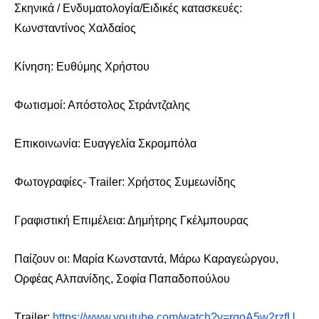
Σκηνικά / Ενδυματολογία/Ειδικές κατασκευές:
Κωνσταντίνος Χαλδαίος
Κίνηση: Ευθύμης Χρήστου
Φωτισμοί: Απόστολος Στράντζαλης
Επικοινωνία: Ευαγγελία Σκρομπόλα
Φωτογραφίες- Τrailer: Χρήστος Συμεωνίδης
Γραφιστική Επιμέλεια: Δημήτρης Γκέλμπουρας
Παίζουν οι: Μαρία Κωνσταντά, Μάρω Καραγεώργου,
Ορφέας Αλπανίδης, Σοφία Παπαδοπούλου
Τ
railer:
https://www.youtube.com/watch?v=rqoA5w2rzfU