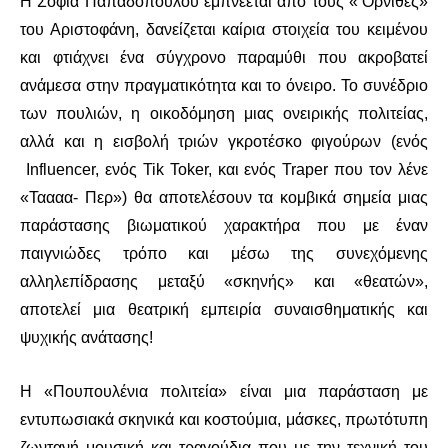
Η Σοφία Παπαδοπούλου εμπνέεται από τους «’Όρνιθες»
του Αριστοφάνη, δανείζεται καίρια στοιχεία του κειμένου
και φτιάχνει ένα σύγχρονο παραμύθι που ακροβατεί
ανάμεσα στην πραγματικότητα και το όνειρο. Το συνέδριο
των πουλιών, η οικοδόμηση μιας ονειρικής πολιτείας,
αλλά και η εισβολή τριών γκροτέσκο φιγούρων (ενός
Ιnfluencer, ενός Tik Toker, και ενός Traper που τον λένε
«Ταααα- Περ») θα αποτελέσουν τα κομβικά σημεία μιας
παράστασης βιωματικού χαρακτήρα που με έναν
παιγνιώδες τρόπο και μέσω της συνεχόμενης
αλληλεπίδρασης μεταξύ «σκηνής» και «θεατών»,
αποτελεί μια θεατρική εμπειρία συναισθηματικής και
ψυχικής ανάτασης!
Η «Πουπουλένια πολιτεία» είναι μια παράσταση με
εντυπωσιακά σκηνικά και κοστούμια, μάσκες, πρωτότυπη
ζωντανή μουσική και τραγούδια που με την τεχνική του