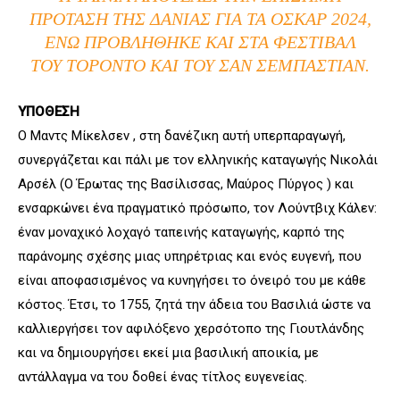
ΠΡΌΤΑΣΗ ΤΗΣ ΔΑΝΊΑΣ ΓΙΑ ΤΑ ΌΣΚΑΡ 2024,
ΕΝΏ ΠΡΟΒΛΉΘΗΚΕ ΚΑΙ ΣΤΑ ΦΕΣΤΙΒΆΛ
ΤΟΥ ΤΟΡΌΝΤΟ ΚΑΙ ΤΟΥ ΣΑΝ ΣΕΜΠΑΣΤΙΆΝ.
ΥΠΟΘΕΣΗ
Ο Μαντς Μίκελσεν , στη δανέζικη αυτή υπερπαραγωγή,
συνεργάζεται και πάλι με τον ελληνικής καταγωγής Νικολάι
Αρσέλ (Ο Έρωτας της Βασίλισσας, Μαύρος Πύργος ) και
ενσαρκώνει ένα πραγματικό πρόσωπο, τον Λούντβιχ Κάλεν:
έναν μοναχικό λοχαγό ταπεινής καταγωγής, καρπό της
παράνομης σχέσης μιας υπηρέτριας και ενός ευγενή, που
είναι αποφασισμένος να κυνηγήσει το όνειρό του με κάθε
κόστος. Έτσι, το 1755, ζητά την άδεια του Βασιλιά ώστε να
καλλιεργήσει τον αφιλόξενο χερσότοπο της Γιουτλάνδης
και να δημιουργήσει εκεί μια βασιλική αποικία, με
αντάλλαγμα να του δοθεί ένας τίτλος ευγενείας.