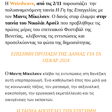
Η
Weirdwave
,
από τις 2/11
παρουσιάζει την
πολυαναμενόμενη ταινία
Η Γη της Επαγγελίας
με
τον
Μαντς Μίκελσεν
. Ο δανός σταρ έλαμψε
στην
ταινία του Νικολάι Αρσέλ
που προβλήθηκε τις
πρώτες μέρες του επετειακού Φεστιβάλ της
Βενετίας, κλέβοντας τις εντυπώσεις και
προσελκύοντας τα φώτα της δημοσιότητας.
ΕΠΊΣΗΜΗ ΠΡΌΤΑΣΗ ΤΗΣ ΔΑΝΊΑΣ ΓΙΑ ΤΑ
ΌΣΚΑΡ 2024
Ο
Μαντς Μίκελσεν
κλέβει τις εντυπώσεις στη δανέζικη
αυτή
υπερπαραγωγή.
Ένα καθηλωτικό έπος που μιλά για
τις κοινωνικές τάξεις, τον
ρατσισμό, την σεξουαλική
κακοποίηση, την εργασιακή
εκμετάλλευση και τις
οικογένειες των εκλεκτών.
Η ΤΑΙΝΊΑ ΑΠΟΤΕΛΕΊ ΤΗΝ ΕΠΊΣΗΜΗ