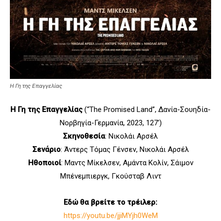
Η Γη της Επαγγελίας
Η Γη της Επαγγελίας
(“The Promised Land”, Δανία-Σουηδία-
Νορβηγία-Γερμανία, 2023, 127’)
Σκηνοθεσία
: Νικολάι Αρσέλ
Σενάριο
: Άντερς Τόμας Γένσεν, Νικολάι Αρσέλ
Ηθοποιοί
: Μαντς Μίκελσεν, Aμάντα Κολίν, Σάιμον
Μπένεμπιεργκ, Γκούσταβ Λιντ
Εδώ θα βρείτε το τρέιλερ:
https://youtu.be/jjiMYjh0WeM