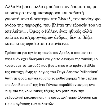
Αλλά θα βρει πολλά εμπόδια στον δρόμο του, με
κυριότερο τον ημιπαράφρονα και σαδιστή
γαιοκτήμονα Φρέντερικ ντε Σίνκελ, τον πανίσχυρο
άνδρα της περιοχής, που βλέπει την εξουσία του να
απειλείται… Όμως ο Κάλεν, ένας ηθικός αλλά
απίστευτα ισχυρογνώμων άνδρας, δεν το βάζει
κάτω κι ας υφίσταται τα πάνδεινα.
Πρόκειται για την έκτη ταινία του Αρσέλ, ο οποίος στο
παρελθόν έχει διακριθεί και για το σενάριο της ταινίας Το
κορίτσι με το τατουάζ που βασίστηκε στο πρώτο βιβλίο
της επιτυχημένης τριλογίας του Στιγκ Λάρσον “Millennium”.
Αυτή τη φορά εμπνέεται από το μυθιστόρημα “The captain
and Ann Barbara” της Ίντα Γένσεν, παραδίδοντας μας ένα
φιλμ για τις κοινωνικές τάξεις, τον ρατσισμό, την
σεξουαλική κακοποίηση, την εργασιακή εκμετάλλευση και
τις οικογένειες των εκλεκτών…