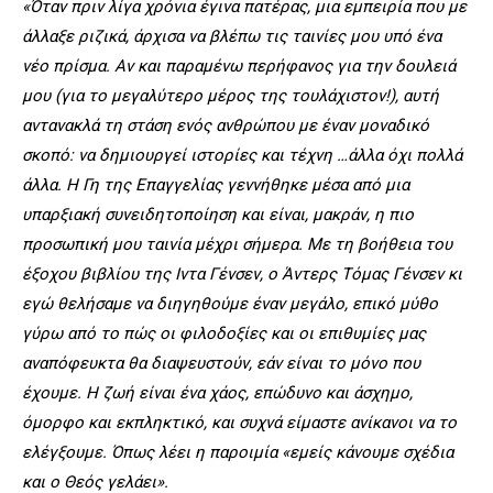
«Όταν πριν λίγα χρόνια έγινα πατέρας, μια εμπειρία που με
άλλαξε ριζικά, άρχισα να βλέπω τις ταινίες μου υπό ένα
νέο πρίσμα. Αν και παραμένω περήφανος για την δουλειά
μου (για το μεγαλύτερο μέρος της τουλάχιστον!), αυτή
αντανακλά τη στάση ενός ανθρώπου με έναν μοναδικό
σκοπό: να δημιουργεί ιστορίες και τέχνη …άλλα όχι πολλά
άλλα. Η Γη της Επαγγελίας γεννήθηκε μέσα από μια
υπαρξιακή συνειδητοποίηση και είναι, μακράν, η πιο
προσωπική μου ταινία μέχρι σήμερα. Με τη βοήθεια του
έξοχου βιβλίου της Ιντα Γένσεν, ο Άντερς Τόμας Γένσεν κι
εγώ θελήσαμε να διηγηθούμε έναν μεγάλο, επικό μύθο
γύρω από το πώς οι φιλοδοξίες και οι επιθυμίες μας
αναπόφευκτα θα διαψευστούν, εάν είναι το μόνο που
έχουμε. Η ζωή είναι ένα χάος, επώδυνο και άσχημο,
όμορφο και εκπληκτικό, και συχνά είμαστε ανίκανοι να το
ελέγξουμε. Όπως λέει η παροιμία «εμείς κάνουμε σχέδια
και ο Θεός γελάει».