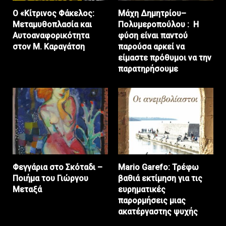
Ο «Κίτρινος Φάκελος:
Μάχη Δημητρίου–
Μεταμυθοπλασία και
Πολυμεροπούλου : Η
Αυτοαναφορικότητα
φύση είναι παντού
στον Μ. Καραγάτση
παρούσα αρκεί να
είμαστε πρόθυμοι να την
παρατηρήσουμε
Φεγγάρια στο Σκόταδι –
Mario Garefo: Τρέφω
Ποιήμα του Γιώργου
βαθιά εκτίμηση για τις
Μεταξά
ευρηματικές
παρορμήσεις μιας
ακατέργαστης ψυχής