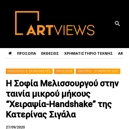
ΠΡΟΣΩΠΑ
ΕΚΘΕΣΕΙΣ
ΧΡΗΜΑΤΙΣΤΗΡΙΟ ΤΕΧΝΗΣ
ART 
ΗΘΟΠΟΙΟΙ & ΣΚΗΝΟΘΕΤΕΣ
ΠΡΟΣΩΠΑ
ΘΕΑΤΡΟ - ΣΥΝΕΝΤΕΥΞΕΙΣ
Η Σοφία Μελισσουργού στην
ταινία μικρού μήκους
“Χειραψία-Handshake” της
Κατερίνας Σιγάλα
27/09/2020