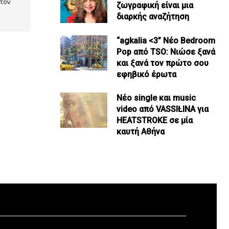
 τον
ζωγραφική είναι μια
διαρκής αναζήτηση
“agkalia <3” Νέο Bedroom
Pop από TSO: Νιώσε ξανά
και ξανά τον πρώτο σου
εφηβικό έρωτα
Νέο single και music
video από VASSIŁINA για
HEATSTROKE σε μία
καυτή Αθήνα