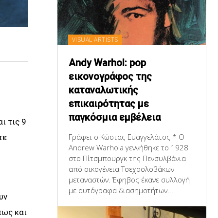
VISUAL ARTISTS
Andy Warhol: pop
εικονογράφος της
καταναλωτικής
επικαιρότητας με
παγκόσμια εμβέλεια
ι τις 9
Γράφει ο Κώστας Ευαγγελάτος * Ο
τε
Andrew Warhola γεννήθηκε το 1928
στο Πίτσμπουργκ της Πενσυλβάνια
από οικογένεια Τσεχοσλοβάκων
μεταναστών. Έφηβος έκανε συλλογή
με αυτόγραφα διασημοτήτων...
υν
πως και