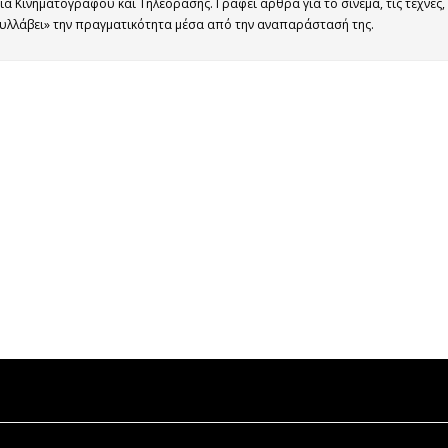
α Κινηματογράφου και Τηλεόρασης. Γράφει άρθρα για το σινεμά, τις τέχνες,
«συλλάβει» την πραγματικότητα μέσα από την αναπαράστασή της.