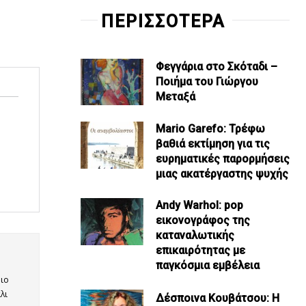
ΠΕΡΙΣΣΟΤΕΡΑ
Φεγγάρια στο Σκόταδι –
Ποιήμα του Γιώργου
Μεταξά
Mario Garefo: Τρέφω
βαθιά εκτίμηση για τις
ευρηματικές παρορμήσεις
μιας ακατέργαστης ψυχής
Andy Warhol: pop
εικονογράφος της
καταναλωτικής
επικαιρότητας με
παγκόσμια εμβέλεια
ιο
λι
Δέσποινα Κουβάτσου: Η