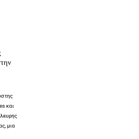
ς
στην
υστης
es και
πλευρης
ς, μια