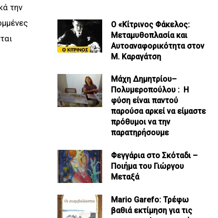
κά την
ομμένες
Ο «Κίτρινος Φάκελος:
Μεταμυθοπλασία και
ται
Αυτοαναφορικότητα στον
Μ. Καραγάτση
Μάχη Δημητρίου–
Πολυμεροπούλου : Η
φύση είναι παντού
παρούσα αρκεί να είμαστε
πρόθυμοι να την
παρατηρήσουμε
Φεγγάρια στο Σκόταδι –
Ποιήμα του Γιώργου
Μεταξά
Mario Garefo: Τρέφω
βαθιά εκτίμηση για τις