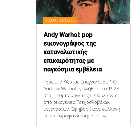
VISUAL ARTISTS
Andy Warhol: pop
εικονογράφος της
καταναλωτικής
επικαιρότητας με
παγκόσμια εμβέλεια
Γράφει ο Κώστας Ευαγγελάτος * Ο
Andrew Warhola γεννήθηκε το 1928
στο Πίτσμπουργκ της Πενσυλβάνια
από οικογένεια Τσεχοσλοβάκων
μεταναστών. Έφηβος έκανε συλλογή
με αυτόγραφα διασημοτήτων...