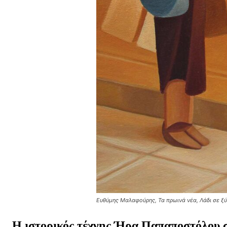
Ευθύμης Μαλαφούρης, Τα πρωινά νέα, Λάδι σε ξύ
Η ιστορικός τέχνης Ήρα Παπαποστόλου σ