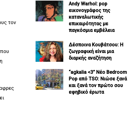
Andy Warhol: pop
εικονογράφος της
καταναλωτικής
ους τον
επικαιρότητας με
παγκόσμια εμβέλεια
Δέσποινα Κουβάτσου: Η
 που
ζωγραφική είναι μια
διαρκής αναζήτηση
η
“agkalia <3” Νέο Bedroom
Pop από TSO: Νιώσε ξανά
και ξανά τον πρώτο σου
λαφρες
εφηβικό έρωτα
ει