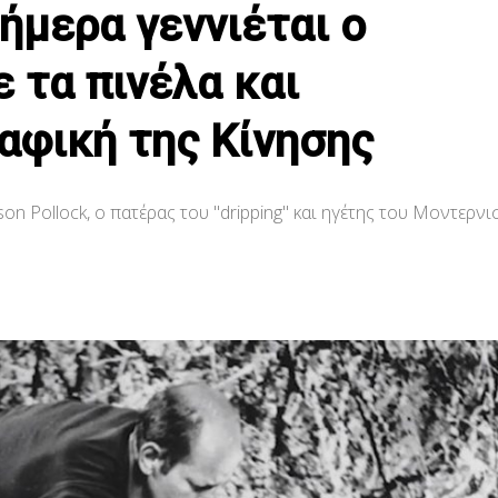
σήμερα γεννιέται ο
 τα πινέλα και
φική της Κίνησης
son Pollock, ο πατέρας του "dripping" και ηγέτης του Μοντερν