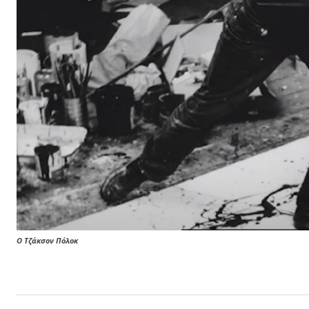
O Τζάκσον Πόλοκ