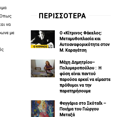
ιμα
ΠΕΡΙΣΣΟΤΕΡΑ
. Όπως
αι να
ρωνε με
Ο «Κίτρινος Φάκελος:
Μεταμυθοπλασία και
Αυτοαναφορικότητα στον
ές
Μ. Καραγάτση
Μάχη Δημητρίου–
Πολυμεροπούλου : Η
φύση είναι παντού
παρούσα αρκεί να είμαστε
πρόθυμοι να την
παρατηρήσουμε
Φεγγάρια στο Σκόταδι –
Ποιήμα του Γιώργου
Μεταξά