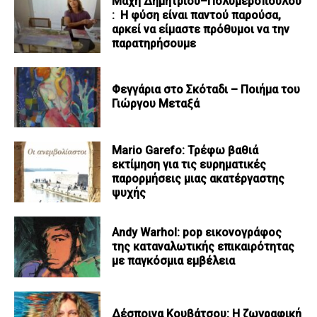
Μάχη Δημητρίου–Πολυμεροπούλου
: Η φύση είναι παντού παρούσα,
αρκεί να είμαστε πρόθυμοι να την
παρατηρήσουμε
Φεγγάρια στο Σκόταδι – Ποιήμα του
Γιώργου Μεταξά
Mario Garefo: Τρέφω βαθιά
εκτίμηση για τις ευρηματικές
παρορμήσεις μιας ακατέργαστης
ψυχής
Andy Warhol: pop εικονογράφος
της καταναλωτικής επικαιρότητας
με παγκόσμια εμβέλεια
Δέσποινα Κουβάτσου: Η ζωγραφική