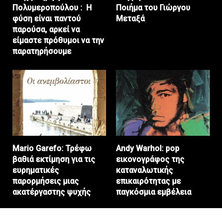
Πολυμεροπούλου : Η
Ποιήμα του Γιώργου
φύση είναι παντού
Μεταξά
παρούσα, αρκεί να
είμαστε πρόθυμοι να την
παρατηρήσουμε
Mario Garefo: Τρέφω
Andy Warhol: pop
βαθιά εκτίμηση για τις
εικονογράφος της
ευρηματικές
καταναλωτικής
παρορμήσεις μιας
επικαιρότητας με
ακατέργαστης ψυχής
παγκόσμια εμβέλεια