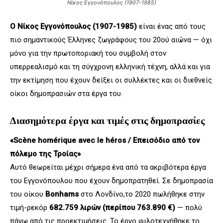
Νίκος Εγγονόπουλος (1907-1985)
Ο Νίκος Εγγονόπουλος (1907-1985)
είναι ένας από τους
πιο σημαντικούς Έλληνες ζωγράφους του 20ού αιώνα — όχι
μόνο για την πρωτοποριακή του συμβολή στον
υπερρεαλισμό και τη σύγχρονη ελληνική τέχνη, αλλά και για
την εκτίμηση που έχουν δείξει οι συλλέκτες και οι διεθνείς
οίκοι δημοπρασιών στα έργα του.
Διασημότερα έργα και τιμές στις δημοπρασίες
«Scène homérique avec le héros / Επεισόδιο από τον
πόλεμο της Τροίας»
Αυτό θεωρείται μέχρι σήμερα ένα από τα ακριβότερα έργα
του Εγγονόπουλου που έχουν δημοπρατηθεί. Σε δημοπρασία
του οίκου
Bonhams
στο Λονδίνο,το 2020 πωλήθηκε στην
τιμή-ρεκόρ
682.759 λιρών (περίπου 763.890 €)
— πολύ
πάνω από τις προεκτιμήσεις. Το έργο φιλοτεχνήθηκε το