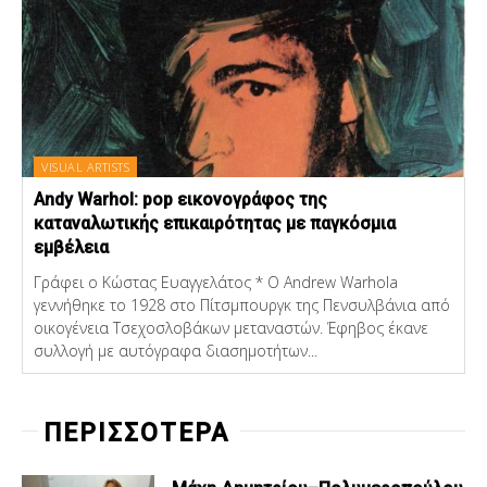
VISUAL ARTISTS
Andy Warhol: pop εικονογράφος της
καταναλωτικής επικαιρότητας με παγκόσμια
εμβέλεια
Γράφει ο Κώστας Ευαγγελάτος * Ο Andrew Warhola
γεννήθηκε το 1928 στο Πίτσμπουργκ της Πενσυλβάνια από
οικογένεια Τσεχοσλοβάκων μεταναστών. Έφηβος έκανε
συλλογή με αυτόγραφα διασημοτήτων...
ΠΕΡΙΣΣΟΤΕΡΑ