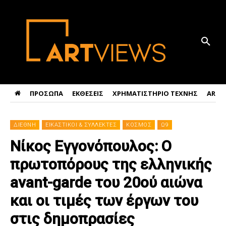
ΠΡΟΣΩΠΑ
ΕΚΘΕΣΕΙΣ
ΧΡΗΜΑΤΙΣΤΗΡΙΟ ΤΕΧΝΗΣ
ART 
ΔΙΕΘΝΗ
ΕΙΚΑΣΤΙΚΟΙ & ΣΥΛΛΕΚΤΕΣ
ΚΟΣΜΟΣ
Ω9
Νίκος Εγγονόπουλος: O
πρωτοπόρους της ελληνικής
avant-garde του 20ού αιώνα
και οι τιμές των έργων του
στις δημοπρασίες