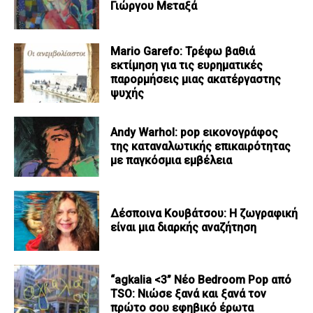
Γιώργου Μεταξά
Mario Garefo: Τρέφω βαθιά
εκτίμηση για τις ευρηματικές
παρορμήσεις μιας ακατέργαστης
ψυχής
Andy Warhol: pop εικονογράφος
της καταναλωτικής επικαιρότητας
με παγκόσμια εμβέλεια
Δέσποινα Κουβάτσου: Η ζωγραφική
είναι μια διαρκής αναζήτηση
“agkalia <3” Νέο Bedroom Pop από
TSO: Νιώσε ξανά και ξανά τον
πρώτο σου εφηβικό έρωτα