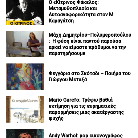
Ο «Κίτρινος Φάκελος:
Μεταμυθοπλασία και
Αυτοαναφορικότητα στον Μ.
Καραγάτση
Μάχη Δημητρίου–Πολυμεροπούλου
: Η φύση είναι παντού παρούσα
αρκεί να είμαστε πρόθυμοι να την
παρατηρήσουμε
Φεγγάρια στο Σκόταδι – Ποιήμα του
Γιώργου Μεταξά
Mario Garefo: Τρέφω βαθιά
εκτίμηση για τις ευρηματικές
παρορμήσεις μιας ακατέργαστης
ψυχής
Andy Warhol: pop εικονογράφος