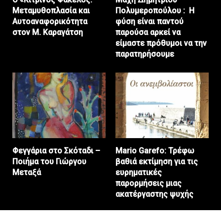
Μεταμυθοπλασία και
Πολυμεροπούλου : Η
Αυτοαναφορικότητα
φύση είναι παντού
στον Μ. Καραγάτση
παρούσα αρκεί να
είμαστε πρόθυμοι να την
παρατηρήσουμε
Φεγγάρια στο Σκόταδι –
Mario Garefo: Τρέφω
Ποιήμα του Γιώργου
βαθιά εκτίμηση για τις
Μεταξά
ευρηματικές
παρορμήσεις μιας
ακατέργαστης ψυχής