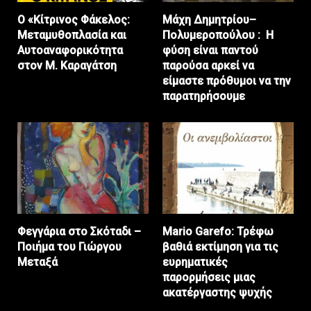
Ο «Κίτρινος Φάκελος:
Μάχη Δημητρίου–
Μεταμυθοπλασία και
Πολυμεροπούλου : Η
Αυτοαναφορικότητα
φύση είναι παντού
στον Μ. Καραγάτση
παρούσα αρκεί να
είμαστε πρόθυμοι να την
παρατηρήσουμε
Φεγγάρια στο Σκόταδι –
Mario Garefo: Τρέφω
Ποιήμα του Γιώργου
βαθιά εκτίμηση για τις
Μεταξά
ευρηματικές
παρορμήσεις μιας
ακατέργαστης ψυχής