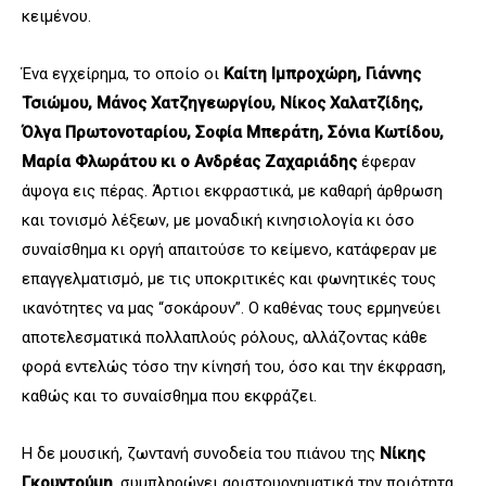
κειμένου.
Ένα εγχείρημα, το οποίο οι
Καίτη Ιμπροχώρη, Γιάννης
Τσιώμου, Μάνος Χατζηγεωργίου, Νίκος Χαλατζίδης,
Όλγα Πρωτονοταρίου, Σοφία Μπεράτη, Σόνια Κωτίδου,
Μαρία Φλωράτου κι ο Ανδρέας Ζαχαριάδης
έφεραν
άψογα εις πέρας. Άρτιοι εκφραστικά, με καθαρή άρθρωση
και τονισμό λέξεων, με μοναδική κινησιολογία κι όσο
συναίσθημα κι οργή απαιτούσε το κείμενο, κατάφεραν με
επαγγελματισμό, με τις υποκριτικές και φωνητικές τους
ικανότητες να μας “σοκάρουν”. Ο καθένας τους ερμηνεύει
αποτελεσματικά πολλαπλούς ρόλους, αλλάζοντας κάθε
φορά εντελώς τόσο την κίνησή του, όσο και την έκφραση,
καθώς και το συναίσθημα που εκφράζει.
Η δε μουσική, ζωντανή συνοδεία του πιάνου της
Νίκης
Γκουντούμη
, συμπληρώνει αριστουργηματικά την ποιότητα