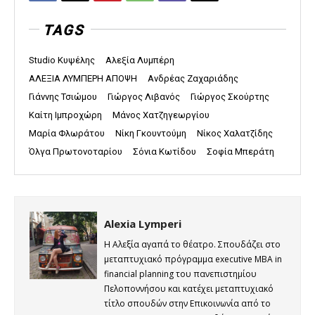
TAGS
Studio Κυψέλης
Αλεξία Λυμπέρη
ΑΛΕΞΙΑ ΛΥΜΠΕΡΗ ΑΠΟΨΗ
Ανδρέας Ζαχαριάδης
Γιάννης Τσιώμου
Γιώργος Λιβανός
Γιώργος Σκούρτης
Καίτη Ιμπροχώρη
Μάνος Χατζηγεωργίου
Μαρία Φλωράτου
Νίκη Γκουντούμη
Νίκος Χαλατζίδης
Όλγα Πρωτονοταρίου
Σόνια Κωτίδου
Σοφία Μπεράτη
Alexia Lymperi
Η Αλεξία αγαπά το θέατρο. Σπουδάζει στο
μεταπτυχιακό πρόγραμμα executive MBA in
financial planning του πανεπιστημίου
Πελοποννήσου και κατέχει μεταπτυχιακό
τίτλο σπουδών στην Επικοινωνία από το