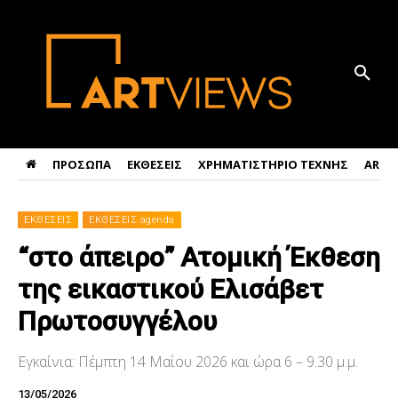
ΠΡΟΣΩΠΑ
ΕΚΘΕΣΕΙΣ
ΧΡΗΜΑΤΙΣΤΗΡΙΟ ΤΕΧΝΗΣ
ART 
ΕΚΘΕΣΕΙΣ
ΕΚΘΕΣΕΙΣ agenda
“στο άπειρο” Ατομική Έκθεση
της εικαστικού Ελισάβετ
Πρωτοσυγγέλου
Εγκαίνια: Πέμπτη 14 Μαΐου 2026 και ώρα 6 – 9.30 μ.μ.
13/05/2026