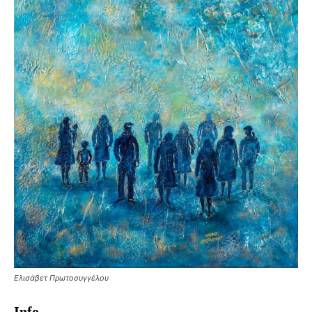
Ελισάβετ Πρωτοσυγγέλου
Info