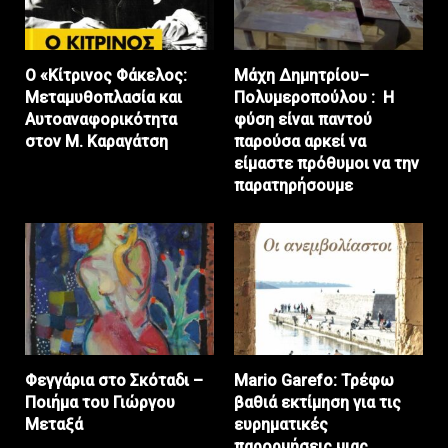
Ο «Κίτρινος Φάκελος:
Μάχη Δημητρίου–
Μεταμυθοπλασία και
Πολυμεροπούλου : Η
Αυτοαναφορικότητα
φύση είναι παντού
στον Μ. Καραγάτση
παρούσα αρκεί να
είμαστε πρόθυμοι να την
παρατηρήσουμε
Φεγγάρια στο Σκόταδι –
Mario Garefo: Τρέφω
Ποιήμα του Γιώργου
βαθιά εκτίμηση για τις
Μεταξά
ευρηματικές
παρορμήσεις μιας