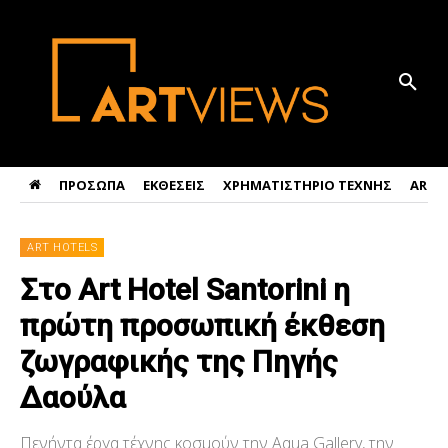
ΠΡΟΣΩΠΑ
ΕΚΘΕΣΕΙΣ
ΧΡΗΜΑΤΙΣΤΗΡΙΟ ΤΕΧΝΗΣ
ART 
ART HOTELS
Στο Art Hotel Santorini η
πρώτη προσωπική έκθεση
ζωγραφικής της Πηγής
Δαούλα
Πενήντα έργα τέχνης κοσμούν την Aqua Gallery, την