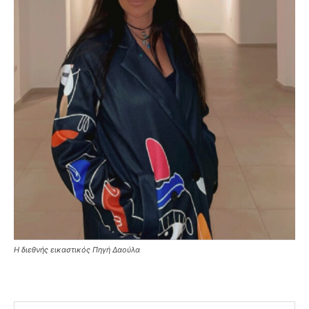
H διεθνής εικαστικός Πηγή Δαούλα