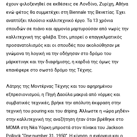
έχουν φιλοξενηθεί σε εκθέσεις σε Λονδίνο, Ζυρίχη, Αθήνα
ενώ φέτος θα συμμετέχει στη Biennale της Βενετίας. Έχει
αναπτύξει πλούσιο καλλιτεχνικό έργο. Τα 13 χρόνια
σπουδών σε πιάνο και αρμονία μαρτυρούσαν από νωρίς την
καλλιτεχνική της φλέβα. Έτσι, μπορεί ο επαγγελματικός
προσανατολισμός και οι σπουδές που ακολούθησαν με
γνώμονα τη λογική να την οδήγησαν στο δρόμο του
μάρκετινγκ και την διαφήμισης, η καρδιά της όμως την
επανέφερε στο σωστό δρόμο της Τέχνης.
Λάτρης της Μοντέρνας Τέχνης και του αφηρημένου
εξπρεσιονισμού, η Πηγή Δαούλα μακριά από νόρμες και
συμβατικές τεχνικές, βρήκε την απόλυτη έκφραση στην
τεχνική του pouring και του driping. Άλλωστε η «ώρα μηδέν»
στην καλλιτεχνική της αναζήτηση ήταν όταν βρέθηκε στο
MOMA στη Νέα Υόρκη μπροστά στον πίνακα του Jackson
Pollock “One:number 31, 1950”. Η κίνηση, η ενέργεια και ο