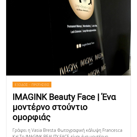
ΕΞΟΔΟΣ - ΠΡΟΤΑΣΕΙΣ
IMAGINK Beauty Face | Ένα
μοντέρνο στούντιο
ομορφιάς
Γράφει η Vasia Bresta Φωτογραφική κάλυψη Francesca
Kal Το IMAGINK BEAUTY FACE είναι ένα μοντέρνο