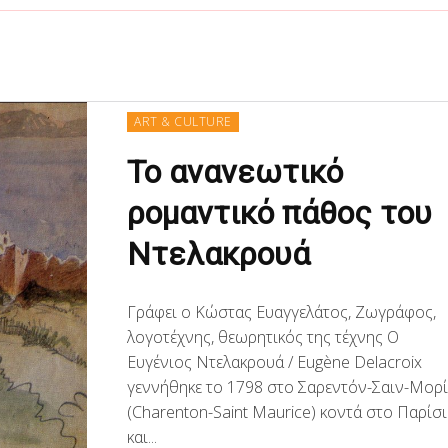
ART & CULTURE
Το ανανεωτικό
ρομαντικό πάθος του
Ντελακρουά
Γράφει ο Κώστας Ευαγγελάτος, Ζωγράφος,
λογοτέχνης, θεωρητικός της τέχνης Ο
Ευγένιος Ντελακρουά / Eugène Delacroix‎‎
γεννήθηκε το 1798 στο Σαρεντόν-Σαιν-Μορ
(Charenton-Saint Maurice) κοντά στο Παρίσι
και...