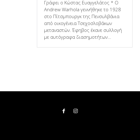
Γράφει ο Κώστας Ευαγγελάτος * Ο
Andrew Warhola γεννήθηκε το 1928
στο Πίτσμπουργκ της Πενσυλβάνια
από οικογένεια Τσεχοσλοβάκων
μεταναστών. Έφηβος έκανε συλλογή
με αυτόγραφα διασημοτήτων...