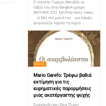
Ο ποιητής Γιώργος Μεταξάς σε
ταξίδι του στην Bangkok γράφει:
ΦΕΓΓΑΡΙΑ ΣΤΟ ΣΚΟΤΑΔΙ πέντε Haiku
α' Μες στη ματιά της μια λάμψη
φτερουγίζει λάμπει τη νύχτα ...
ΒΙΒΛΙΟ
Mario Garefo: Τρέφω βαθιά
εκτίμηση για τις
ευρηματικές παρορμήσεις
μιας ακατέργαστης ψυχής
Συνέντευξη στη Ζέτα Τζιώτη