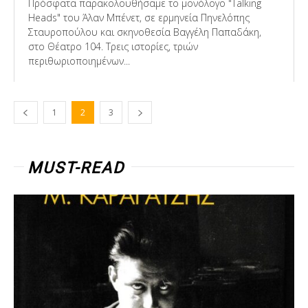
Πρόσφατα παρακολουθήσαμε το μονόλογο "Talking
Heads" του Άλαν Μπένετ, σε ερμηνεία Πηνελόπης
Σταυροπούλου και σκηνοθεσία Βαγγέλη Παπαδάκη,
στο Θέατρο 104. Τρεις ιστορίες, τριών
περιθωριοποιημένων...
1
2
3
MUST-READ