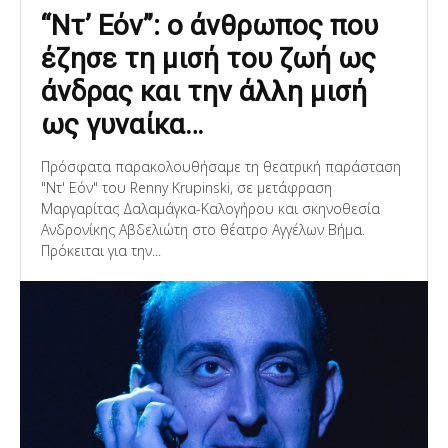
“Ντ’ Εόν”: ο άνθρωπος που
έζησε τη μισή του ζωή ως
άνδρας και την άλλη μισή
ως γυναίκα…
Πρόσφατα παρακολουθήσαμε τη θεατρική παράσταση
"Ντ' Eόν" του Renny Krupinski, σε μετάφραση
Μαργαρίτας Δαλαμάγκα-Καλογήρου και σκηνοθεσία
Ανδρονίκης Αβδελιώτη στο θέατρο Αγγέλων Βήμα.
Πρόκειται για την...