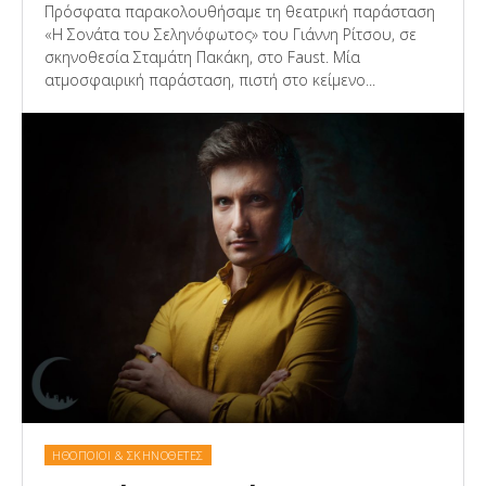
Πρόσφατα παρακολουθήσαμε τη θεατρική παράσταση
«Η Σονάτα του Σεληνόφωτος» του Γιάννη Ρίτσου, σε
σκηνοθεσία Σταμάτη Πακάκη, στο Faust. Μία
ατμοσφαιρική παράσταση, πιστή στο κείμενο...
ΗΘΟΠΟΙΟΙ & ΣΚΗΝΟΘΕΤΕΣ