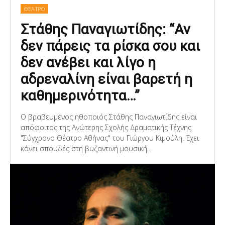
ΘΕΑΤΡΟ
Στάθης Παναγιωτίδης: “Aν
δεν πάρεις τα ρίσκα σου και
δεν ανέβει και λίγο η
αδρεναλίνη είναι βαρετή η
καθημερινότητα…”
Ο βραβευμένος ηθοποιός Στάθης Παναγιωτίδης είναι
απόφοιτος της Ανώτερης Σχολής Δραματικής Τέχνης
"Σύγχρονο Θέατρο Αθήνας" του Γιώργου Κιμούλη. Έχει
κάνει σπουδές στη βυζαντινή μουσική...