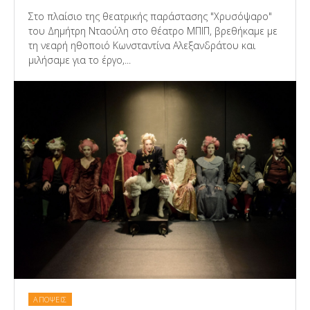
Στο πλαίσιο της θεατρικής παράστασης "Χρυσόψαρο"
του Δημήτρη Νταούλη στο θέατρο ΜΠΙΠ, βρεθήκαμε με
τη νεαρή ηθοποιό Κωνσταντίνα Αλεξανδράτου και
μιλήσαμε για το έργο,...
ΑΠΟΨΕΙΣ