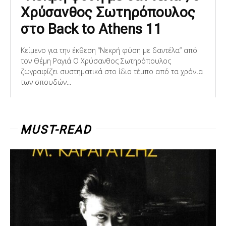
Xρύσανθος Σωτηρόπουλος
στο Back to Athens 11
Κείμενο για την έκθεση “Νεκρή φύση με δαντέλα” από
τον Θέμη Ραγιά Ο Χρύσανθος Σωτηρόπουλος
ζωγραφίζει συστηματικά στο ίδιο τέμπο από τα χρόνια
των σπουδών...
MUST-READ