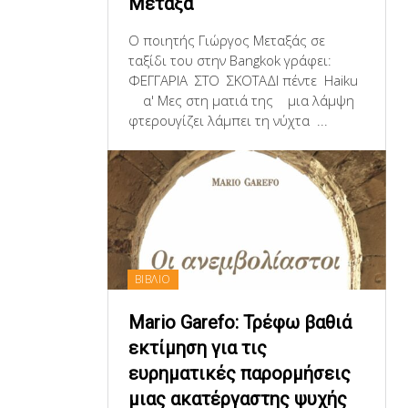
Μεταξά
Ο ποιητής Γιώργος Μεταξάς σε
ταξίδι του στην Bangkok γράφει:
ΦΕΓΓΑΡΙΑ ΣΤΟ ΣΚΟΤΑΔΙ πέντε Haiku
α' Μες στη ματιά της μια λάμψη
φτερουγίζει λάμπει τη νύχτα ...
ΒΙΒΛΙΟ
Mario Garefo: Τρέφω βαθιά
εκτίμηση για τις
ευρηματικές παρορμήσεις
μιας ακατέργαστης ψυχής