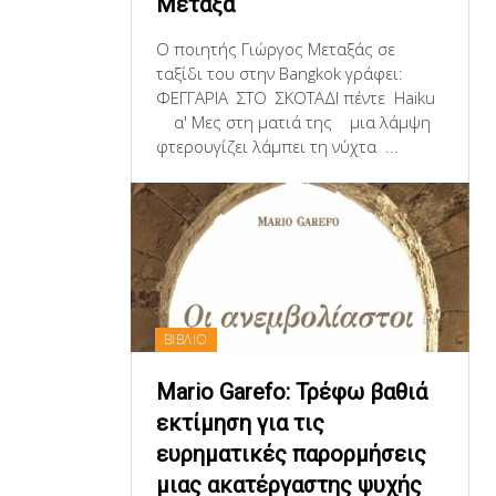
Μεταξά
Ο ποιητής Γιώργος Μεταξάς σε
ταξίδι του στην Bangkok γράφει:
ΦΕΓΓΑΡΙΑ ΣΤΟ ΣΚΟΤΑΔΙ πέντε Haiku
α' Μες στη ματιά της μια λάμψη
φτερουγίζει λάμπει τη νύχτα ...
ΒΙΒΛΙΟ
Mario Garefo: Τρέφω βαθιά
εκτίμηση για τις
ευρηματικές παρορμήσεις
μιας ακατέργαστης ψυχής