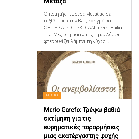
Μεταξά
Ο ποιητής Γιώργος Μεταξάς σε
ταξίδι του στην Bangkok γράφει:
ΦΕΓΓΑΡΙΑ ΣΤΟ ΣΚΟΤΑΔΙ πέντε Haiku
α' Μες στη ματιά της μια λάμψη
φτερουγίζει λάμπει τη νύχτα ...
ΒΙΒΛΙΟ
Mario Garefo: Τρέφω βαθιά
εκτίμηση για τις
ευρηματικές παρορμήσεις
μιας ακατέργαστης ψυχής