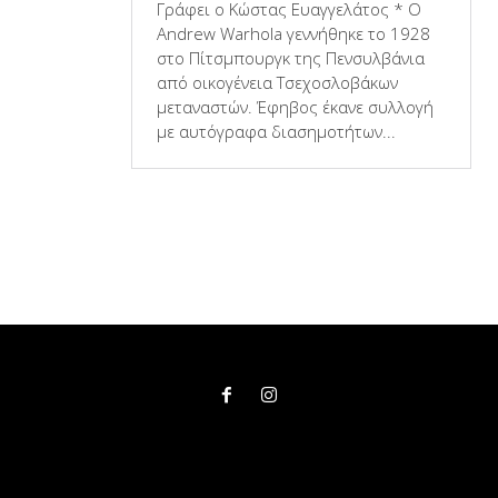
Γράφει ο Κώστας Ευαγγελάτος * Ο
Andrew Warhola γεννήθηκε το 1928
στο Πίτσμπουργκ της Πενσυλβάνια
από οικογένεια Τσεχοσλοβάκων
μεταναστών. Έφηβος έκανε συλλογή
με αυτόγραφα διασημοτήτων...