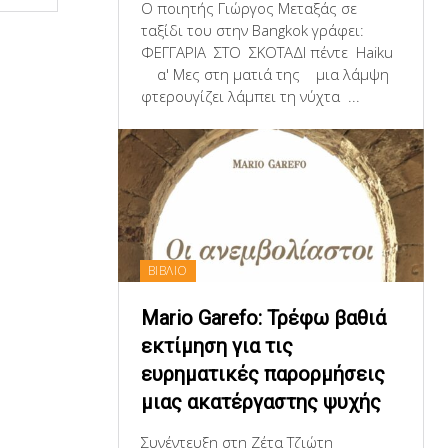
Ο ποιητής Γιώργος Μεταξάς σε
ταξίδι του στην Bangkok γράφει:
ΦΕΓΓΑΡΙΑ ΣΤΟ ΣΚΟΤΑΔΙ πέντε Haiku
α' Μες στη ματιά της μια λάμψη
φτερουγίζει λάμπει τη νύχτα ...
ΒΙΒΛΙΟ
Mario Garefo: Τρέφω βαθιά
εκτίμηση για τις
ευρηματικές παρορμήσεις
μιας ακατέργαστης ψυχής
Συνέντευξη στη Ζέτα Τζιώτη