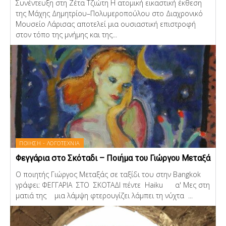
Συνέντευξη στη Ζέτα Τζιώτη Η ατομική εικαστική έκθεση
της Μάχης Δημητρίου–Πολυμεροπούλου στο Διαχρονικό
Μουσείο Λάρισας αποτελεί μια ουσιαστική επιστροφή
στον τόπο της μνήμης και της...
ΠΟΙΗΣΗ - ΛΟΓΟΤΕΧΝΙΑ
Φεγγάρια στο Σκόταδι – Ποιήμα του Γιώργου Μεταξά
Ο ποιητής Γιώργος Μεταξάς σε ταξίδι του στην Bangkok
γράφει: ΦΕΓΓΑΡΙΑ ΣΤΟ ΣΚΟΤΑΔΙ πέντε Haiku α' Μες στη
ματιά της μια λάμψη φτερουγίζει λάμπει τη νύχτα ...