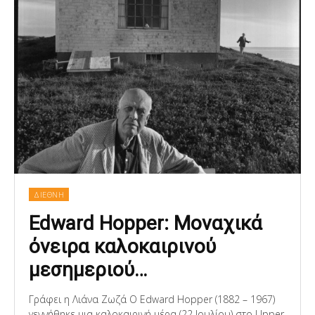
ΔΙΕΘΝΗ
Edward Hopper: Μοναχικά
όνειρα καλοκαιρινού
μεσημεριού…
Γράφει η Λιάνα Ζωζά Ο Edward Hopper (1882 – 1967)
γεννήθηκε μια καλοκαιρινή μέρα (22 Ιουλίου) στο Upper