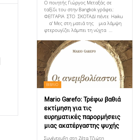
Ο ποιητής Γιώργος Μεταξάς σε
ταξίδι του στην Bangkok γράφει:
ΦΕΓΓΑΡΙΑ ΣΤΟ ΣΚΟΤΑΔΙ πέντε Haiku
α' Μες στη ματιά της μια λάμψη
φτερουγίζει λάμπει τη νύχτα ...
l
t
ΒΙΒΛΙΟ
Mario Garefo: Τρέφω βαθιά
εκτίμηση για τις
ευρηματικές παρορμήσεις
μιας ακατέργαστης ψυχής
Συνέντευξη στη Ζέτα Τζιώτη