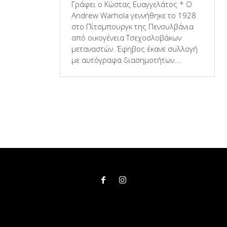
Γράφει ο Κώστας Ευαγγελάτος * Ο
Andrew Warhola γεννήθηκε το 1928
στο Πίτσμπουργκ της Πενσυλβάνια
από οικογένεια Τσεχοσλοβάκων
μεταναστών. Έφηβος έκανε συλλογή
με αυτόγραφα διασημοτήτων...