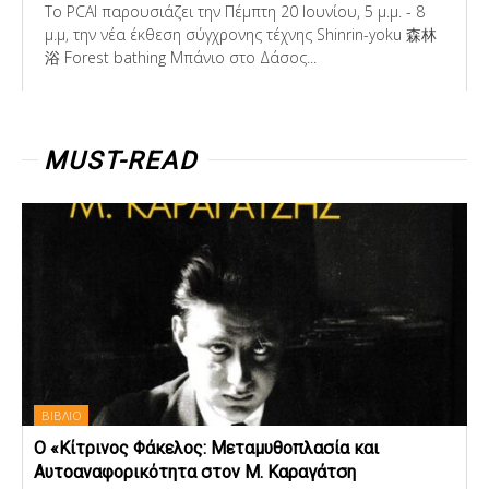
Το PCAI παρουσιάζει την Πέμπτη 20 Ιουνίου, 5 μ.μ. - 8
μ.μ, την νέα έκθεση σύγχρονης τέχνης Shinrin-yoku 森林
浴 Forest bathing Μπάνιο στο Δάσος...
MUST-READ
ΒΙΒΛΙΟ
Ο «Κίτρινος Φάκελος: Μεταμυθοπλασία και
Αυτοαναφορικότητα στον Μ. Καραγάτση