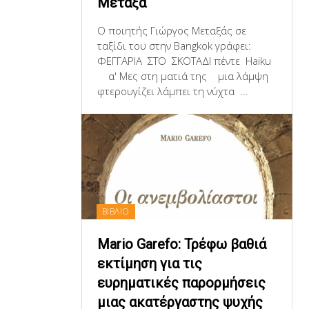
Μεταξά
Ο ποιητής Γιώργος Μεταξάς σε
ταξίδι του στην Bangkok γράφει:
ΦΕΓΓΑΡΙΑ ΣΤΟ ΣΚΟΤΑΔΙ πέντε Haiku
α' Μες στη ματιά της μια λάμψη
φτερουγίζει λάμπει τη νύχτα ...
ΒΙΒΛΙΟ
Mario Garefo: Τρέφω βαθιά
εκτίμηση για τις
ευρηματικές παρορμήσεις
μιας ακατέργαστης ψυχής