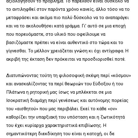
αξιολογήσουν το πρόβλημα. Το παρελθόν είναι δύσκολο να
το αντιληφθεί στον παρόντα χρόνο κανείς, άλλο τόσο να το
μεταφράσει και ακόμα πιο πολύ δύσκολο να το αναπαράγει
και να το ακολουθήσει κατά γράμμα. Γι’ αυτό σε μια εποχή
που πορευόμαστε, στο υλικό που οφείλουμε να
βασιζόμαστε πρέπει να είναι αυθεντικό στο τώρα και το
γίγνεσθαι. Το μέλλον χρειάζεται γνώση κι όχι αντίγραφα. Η
ακριβή της έκταση δεν πρόκειται να προσδιορισθεί ποτέ.
Διατυπώνοντας τούτη τη φιλοσοφική σκέψη περί «κόσμου»
και ανασκαλίζοντας τα περί θεωριών του Εύδοξου ή του
Πλάτωνα η ρητορική μας ίσως να μπλέκεται σε μια
Ισοκρατική διαμάχη περί γενέσεως και αυτόνομης πορείας
του «αισθητού» που μας περιβάλει. Εκεί το κάθε «ον»
καθορίζει την υπαρξιακή του υπόσταση και η ζωτικότητά
του έχει κυρίαρχα χαρακτηριστικά επιβίωσης. Η
σημαντικότερη διεκδίκηση του είναι η κατοχή, οι δε