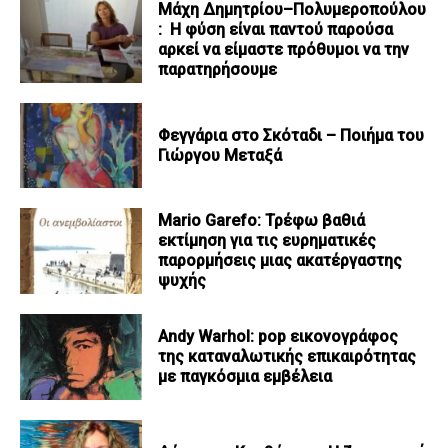
Μάχη Δημητρίου–Πολυμεροπούλου
: Η φύση είναι παντού παρούσα
αρκεί να είμαστε πρόθυμοι να την
παρατηρήσουμε
Φεγγάρια στο Σκόταδι – Ποιήμα του
Γιώργου Μεταξά
Mario Garefo: Τρέφω βαθιά
εκτίμηση για τις ευρηματικές
παρορμήσεις μιας ακατέργαστης
ψυχής
Andy Warhol: pop εικονογράφος
της καταναλωτικής επικαιρότητας
με παγκόσμια εμβέλεια