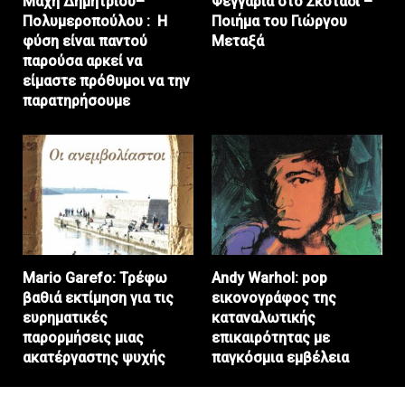
Μάχη Δημητρίου–
Φεγγάρια στο Σκόταδι –
Πολυμεροπούλου : Η
Ποιήμα του Γιώργου
φύση είναι παντού
Μεταξά
παρούσα αρκεί να
είμαστε πρόθυμοι να την
παρατηρήσουμε
Mario Garefo: Τρέφω
Andy Warhol: pop
βαθιά εκτίμηση για τις
εικονογράφος της
ευρηματικές
καταναλωτικής
παρορμήσεις μιας
επικαιρότητας με
ακατέργαστης ψυχής
παγκόσμια εμβέλεια