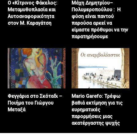
Ο «Κίτρινος Φάκελος:
Μάχη Δημητρίου–
Μεταμυθοπλασία και
Πολυμεροπούλου : Η
Αυτοαναφορικότητα
φύση είναι παντού
στον Μ. Καραγάτση
παρούσα αρκεί να
είμαστε πρόθυμοι να την
παρατηρήσουμε
Φεγγάρια στο Σκόταδι –
Mario Garefo: Τρέφω
Ποιήμα του Γιώργου
βαθιά εκτίμηση για τις
Μεταξά
ευρηματικές
παρορμήσεις μιας
ακατέργαστης ψυχής