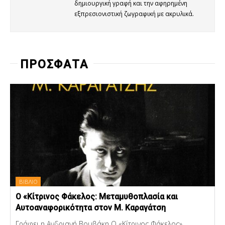
δημιουργική γραφή και την αφηρημένη
εξπρεσιονιστική ζωγραφική με ακρυλικά.
ΠΡΟΣΦΑΤΑ
ΒΙΒΛΙΟ
Ο «Κίτρινος Φάκελος: Μεταμυθοπλασία και
Αυτοαναφορικότητα στον Μ. Καραγάτση
Γράφει η Ανδριανή Βουβάκη Ο «Κίτρινος Φάκελος»