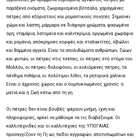
παράξενα ονόματα, ζωγραφισμένα βότσαλα, χαραγμένες
πέτρες από εξόριστους και ρομαντικούς ποιητές. Σημαίνει
χώμα και λάσπη, μάρμαρα σε διάφορα χρώματα, φαγωμένα
όρη, νταμάρια, λατομεία και καλντερίμια, οργωμένα χωράφια
και ρομάνια, απόκρημνες κορφές και σταλακτίτες, σβώλοι
και θαμμένα αγγεία. Είναι τα απολιθώματα ανθρώπων, ζώων
και φυτών, οι πέτρες στις τσέπες, οι πέτρες στο στόμα του
Μολλόυ, οι πέτρες-δολοφόνοι, οι κυλιόμενες πέτρες, τα
πένθιμα πιθάρια, οι πολύτιμοι λίθοι, τα ρητορικά χαλίκια.
Είναι ο άχρονος χώρος και ο συμπυκνωμένος χρόνος· η
ματιά και η ζωή κάτω από τη γη.
Οι πέτρες δεν είναι βουβές: φέρουν μνήμη, ίχνη και
πληροφορίες, αρκεί να μάθουμε να τις διαβάζουμε. Οι
καλλιτέχνιδες και οι καλλιτέχνες της ΥΠΟΓΑΙΑΣ
προσεγγίζουν τη Γη ως πεδίο εγγραφών, αποτυπωμάτων και