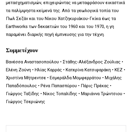
μετασχηματισμών, επιχειρώντας να μεταφράσουν εικαστικά
τα παλίμψηστα κείμενά της. Από τα γεωλογικά τοπία του
Πωλ Σεζάν και του Νίκου Χατζηκυριάκου-Γκίκα έως τα
Earthworks των δεκαετιών του 1960 και του 1970, η γη
παραμένει διαρκής πηγή έμπνευσης για την τέχνη.
Συμμετέχουν
Βανέσσα Αναστασοπούλου • Στάθης-Αλέξανδρος Ζούλιας •
Ελένη Ζούνη • Ηλίας Καρράς • Κατερίνα Κατσιφαράκη • KEZ •
Χριστίνα Μήτρεντσε • Εσμεράλδα Μομφερράτου • Μιχάλης
Παπαδόπουλος • Ρένα Παπασπύρου • Πάρις Πρέκας •
Γιώργος Ταξίδης • Νίκος Τοπαλίδης • Μαριάννα Τρώντσιου •
Γιώργος Τσεριώνης