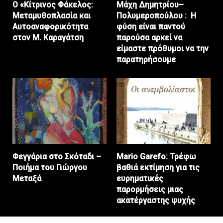
Ο «Κίτρινος Φάκελος:
Μάχη Δημητρίου–
Μεταμυθοπλασία και
Πολυμεροπούλου : Η
Αυτοαναφορικότητα
φύση είναι παντού
στον Μ. Καραγάτση
παρούσα αρκεί να
είμαστε πρόθυμοι να την
παρατηρήσουμε
Φεγγάρια στο Σκόταδι –
Mario Garefo: Τρέφω
Ποιήμα του Γιώργου
βαθιά εκτίμηση για τις
Μεταξά
ευρηματικές
παρορμήσεις μιας
ακατέργαστης ψυχής