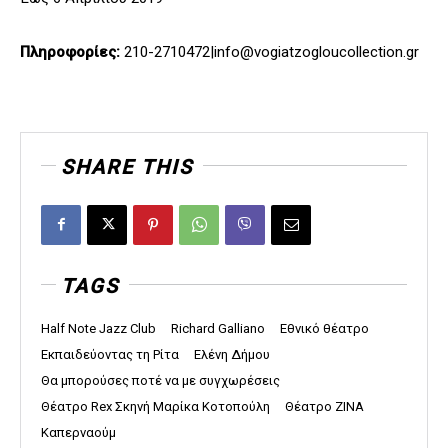
Πληροφορίες:
210-2710472|info@vogiatzogloucollection.gr
SHARE THIS
TAGS
Half Note Jazz Club
Richard Galliano
Εθνικό θέατρο
Εκπαιδεύοντας τη Ρίτα
Ελένη Δήμου
Θα μπορούσες ποτέ να με συγχωρέσεις
Θέατρο Rex Σκηνή Μαρίκα Κοτοπούλη
Θέατρο ΖΙΝΑ
Καπερναούμ