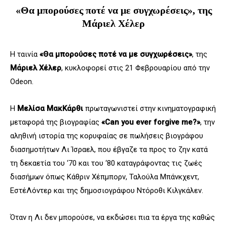
«Θα μπορούσες ποτέ να με συγχωρέσεις», της
Μάριελ Χέλερ
Η ταινία
«Θα μπορούσες ποτέ να με συγχωρέσεις»
, της
Μάριελ Χέλερ
, κυκλοφορεί στις 21 Φεβρουαρίου από την
Odeon.
Η
Μελίσα ΜακΚάρθι
πρωταγωνιστεί στην κινηματογραφική
μεταφορά της βιογραφίας
«Can you ever forgive me?»
, την
αληθινή ιστορία της κορυφαίας σε πωλήσεις βιογράφου
διασημοτήτων Λι Ίσραελ, που έβγαζε τα προς το ζην κατά
τη δεκαετία του ‘70 και του ‘80 καταγράφοντας τις ζωές
διασήμων όπως Κάθριν Χέπμπορν, Ταλούλα Μπάνκχεντ,
ΕστέΛόντερ και της δημοσιογράφου Ντόροθι Κιλγκάλεν.
Όταν η Λι δεν μπορούσε, να εκδώσει πια τα έργα της καθώς