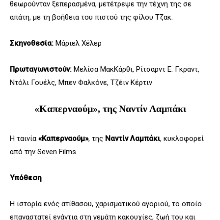
θεωρούνταν ξεπερασμένα, μετέτρεψε την τέχνη της σε
απάτη, με τη βοήθεια του πιστού της φίλου Τζακ.
Σκηνοθεσία:
Μάριελ Χέλερ
Πρωταγωνιστούν:
Μελίσα ΜακΚάρθι, Ρίτσαρντ Ε. Γκραντ,
Ντόλι Γουέλς, Μπεν Φαλκόνε, Τζέιν Κέρτιν
«Καπερναούμ», της Ναντίν Λαμπάκι
Η ταινία
«Καπερναούμ»
, της
Ναντίν Λαμπάκι
, κυκλοφορεί
από την Seven Films.
Υπόθεση
Η ιστορία ενός ατίθασου, χαρισματικού αγοριού, το οποίο
επαναστατεί ενάντια στη γεμάτη κακουχίες, ζωή του και