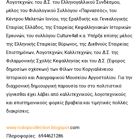
Λογοτεχνών, του Δ.Σ. του Ελληνογαλλικού Συνδέσμου,
μέλος του Φιλολογικού Συλλόγου «Παρνασσός», του
Κέντρου Μελετών Ιονίου, της Εραλδικής και Γενεαλογικής
Εταιρίας Ελλάδος, της Εταιρείας Κεφαλληνιακών Ιστορικών
Ερευνών, του συλλόγου Culture4all κ.α. Υπήρξε επίσης μέλος
της Ελληνικής Εταιρείας Βύρωνος, της Διεθνούς Εταιρείας
Επιστημόνων, Λογοτεχνών, Καλλιτεχνών, του Δ.Σ. της
Φιλαρμονικής Σχολής Κεφαλληνίας και του Δ.Σ. (Έφορος
δημοσίων σχέσεων) των Φίλων του Κοργιαλένειου
Ιστορικού και Λαογραφικού Μουσείου Αργοστολίου. Για την
διαχρονική δημιουργική παρουσία του στο πολιτιστικό
γίγνεσθαι έχει λάβει από καλλιτεχνικούς, λογοτεχνικούς
και επιστημονικούς φορείς βραβεία και τιμητικές πολλές
διακρίσεις.
www
.
rodopicollection
.
blogspot
.
com
Πληροφορίες: 6944621286