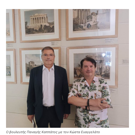
Ο βουλευτής Παναγής Καππάτος με τον Κώστα Ευαγγελάτο