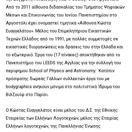
Από το 2011 αίθουσα διδασκαλίας του Τμήματος Ψηφιακών
Μέσων και Επικοινωνίας του Ιονίου Πανεπιστημίου στο
Αργοστόλι έχει ονομαστεί τιμητικά «Αίθουσα Κώστα
Ευαγγελάτου». Μέλος του Επιμελητήριου Εικαστικών
Τεχνών Ελλάδος από το 1991, με πολλές συμμετοχές σε
εικαστικές διοργανώσεις και δράσεις του στην Ελλάδα και
το εξωτερικό. Έργα του (17 πίνακες) αποκτήθηκαν από το
Πανεπιστήμιο του
LEEDS
της Αγγλίας για την συλλογή του
περίφημου
School
of
Physics
and
Astronomy
. Κατόπιν
πρόσφατης δωρεάς Γάλλων συλλεκτών έργα του με
bodygraphics
ανήκουν μόνιμα στο πολιτιστικό Ίδρυμα του
Βιλζουίφ στο Παρίσι.
Ο Κώστας Ευαγγελάτος είναι μέλος του Δ.Σ. της Εθνικής
Εταιρείας των Ελλήνων Λογοτεχνών, μέλος της Εταιρίας
Ελλήνων λογοτεχνών, της Πανελλήνιας Ένωσης