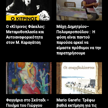
Ο «Κίτρινος Φάκελος:
Μάχη Δημητρίου–
Μεταμυθοπλασία και
Πολυμεροπούλου : Η
Αυτοαναφορικότητα
φύση είναι παντού
στον Μ. Καραγάτση
παρούσα αρκεί να
είμαστε πρόθυμοι να την
παρατηρήσουμε
Φεγγάρια στο Σκόταδι –
Mario Garefo: Τρέφω
Ποιήμα του Γιώργου
βαθιά εκτίμηση για τις