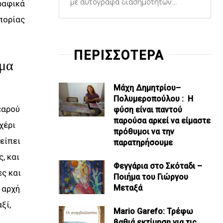
με αυτόγραφα διασημοτήτων...
ραφικά
πορίας
ΠΕΡΙΣΣΟΤΕΡΑ
ημα
Μάχη Δημητρίου–
Πολυμεροπούλου : Η
εαρού
φύση είναι παντού
παρούσα αρκεί να είμαστε
χέρι
πρόθυμοι να την
είπει
παρατηρήσουμε
, και
Φεγγάρια στο Σκόταδι –
ς και
Ποιήμα του Γιώργου
Μεταξά
 αρχή
ξί,
Mario Garefo: Τρέφω
βαθιά εκτίμηση για τις