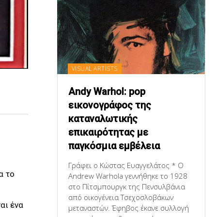
VISUAL ARTISTS
Andy Warhol: pop
εικονογράφος της
καταναλωτικής
επικαιρότητας με
παγκόσμια εμβέλεια
Γράφει ο Κώστας Ευαγγελάτος * Ο
α το
Andrew Warhola γεννήθηκε το 1928
στο Πίτσμπουργκ της Πενσυλβάνια
από οικογένεια Τσεχοσλοβάκων
αι ένα
μεταναστών. Έφηβος έκανε συλλογή