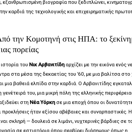
ιά, εξανθρωπισμένη βιογραφία που ξεδιπλώνει, κινηματογ
 την καρδιά της τεχνολογικής και επιχειρηματικής πρωτο
πό την Κομοτηνή στις ΗΠΑ: το ξεκίν
ιας πορείας
 ιστορία του
Νικ Αρβανιτίδη
αρχίζει με την εικόνα ενός ν
ντρα στα μέσα της δεκαετίας του ’60, με μια βαλίτσα στο 
αι μια βαθειά ελπίδα στην καρδιά. Ο Αρβανιτίδης εγκαταλ
η γενέτειρά του, μια μικρή πόλη της ελληνικής περιφέρειας
αξιδεύει στη
Νέα Υόρκη
σε μια εποχή όπου οι δυνατότητε
ι προκλήσεις ήταν εξίσου αβέβαιες και συναρπαστικές. Η
ίναι σκληρή — δουλειά σε λιμάνι, νυχτερινές βάρδιες σε τα
ργασία σε εστιατόρια όπου σερβίρει διάσημους όπως η