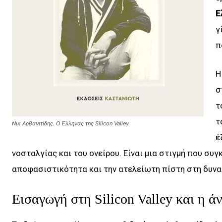
Ε
γ
π
Η
σ
τ
τ
Νικ Αρβανιτίδης. Ο Έλληνας της Silicon Valley
έ
νοσταλγίας και του ονείρου. Είναι μια στιγμή που συγ
αποφασιστικότητα και την ατελείωτη πίστη στη δυνα
Εισαγωγή στη Silicon Valley και η ά