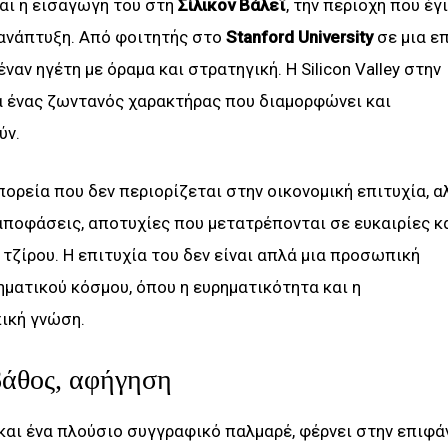
ναι η εισαγωγή του στη
Σίλικον Βάλεϊ
, την περιοχή που έγ
ή ανάπτυξη. Από φοιτητής στο
Stanford University
σε μια ε
ναν ηγέτη με όραμα και στρατηγική. Η Silicon Valley στην
λά ένας ζωντανός χαρακτήρας που διαμορφώνει και
ύν.
πορεία που δεν περιορίζεται στην οικονομική επιτυχία, α
ποφάσεις, αποτυχίες που μετατρέπονται σε ευκαιρίες κα
τζίρου. Η επιτυχία του δεν είναι απλά μια προσωπική
ηματικού κόσμου, όπου η ευρηματικότητα και η
πική γνώση.
βάθος, αφήγηση
 και ένα πλούσιο συγγραφικό παλμαρέ, φέρνει στην επιφά