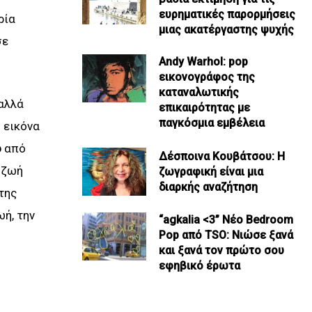
ευρηματικές παρορμήσεις
ρία
μιας ακατέργαστης ψυχής
σε
Andy Warhol: pop
εικονογράφος της
καταναλωτικής
 αλλά
επικαιρότητας με
παγκόσμια εμβέλεια
 εικόνα
o
από
Δέσποινα Κουβάτσου: Η
 ζωή
ζωγραφική είναι μια
διαρκής αναζήτηση
της
ωή, την
“agkalia <3” Νέο Bedroom
Pop από TSO: Νιώσε ξανά
και ξανά τον πρώτο σου
εφηβικό έρωτα