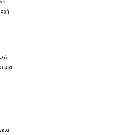
ινε
ποχή
λλά
ι μια
νεια