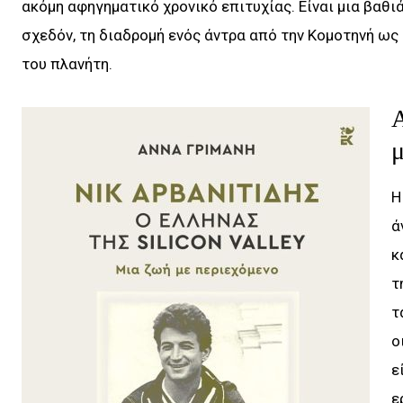
ακόμη αφηγηματικό χρονικό επιτυχίας. Είναι μια βαθ
σχεδόν, τη διαδρομή ενός άντρα από την Κομοτηνή ως
του πλανήτη.
Α
μ
Η
ά
κ
τ
τ
ο
ε
ε