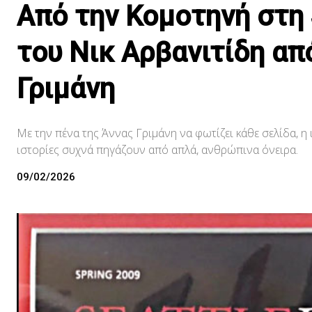
Από την Κομοτηνή στη S
του Νικ Αρβανιτίδη απ
Γριμάνη
Με την πένα της Άννας Γριμάνη να φωτίζει κάθε σελίδα, η 
ιστορίες συχνά πηγάζουν από απλά, ανθρώπινα όνειρα.
09/02/2026